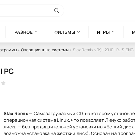
РАЗНОЕ
ФИЛЬМЫ
ИГРЫ
рограммы
»
Операционные системы
» Slax Remix v09 | 2010 | RUS-ENG 
| PC
Slax Remix
— Cамозагружаемый CD, на котором установл
операционная система Linux, что позволяет Линукс работ
диска — без предварительной установки на жёсткий диск 
возможна установка на жесткий диск). Основан на прогр