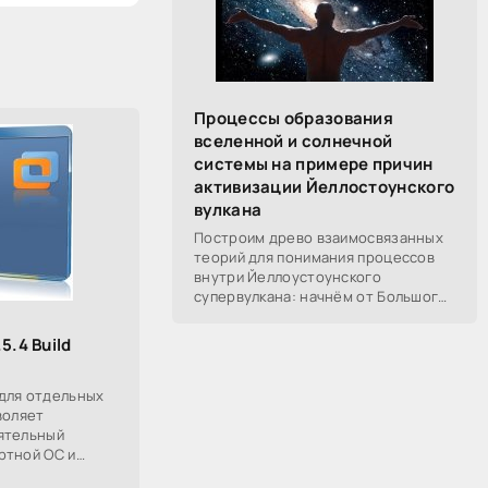
Процессы образования
вселенной и солнечной
системы на примере причин
активизации Йеллостоунского
вулкана
Построим древо взаимосвязанных
теорий для понимания процессов
внутри Йеллоустоунского
супервулкана: начнём от Большого
Взрыва, разберём процессы
построения вселенной, солнечной
5.4 Build
системы в частности,
для отдельных
воляет
ятельный
ртной ОС и
е удобно, как с