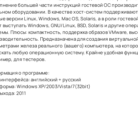
лнение большей части инструкций гостевой ОС производи
ьном оборудовании. В качестве хост-систем поддерживаютс
ые версии Linux, Windows, Mac OS, Solaris, а в роли гостев
т выступать Windows, GNU/Linux, BSD, Solaris и другие опе
емы. Плюсы: компактность, поддержка образов VMware, выс
зводительность. Предназначена для создания виртуально
метрами железа реального (вашего) компьютера, на котор
скать любую операционную систему. Крайне удобная функц
имер, для тестеров.
рмация о программе:
 интерфейса: английский + русский
форма: Windows XP/2003/Vista/7(32bit)
выхода: 2011