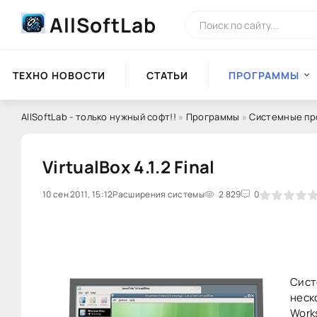
AllSoftLab
ТЕХНО НОВОСТИ
СТАТЬИ
ПРОГРАММЫ
AllSoftLab - только нужный софт!!
»
Программы
»
Системные п
VirtualBox 4.1.2 Final
10 сен 2011, 15:12
Расширения системы
0
1
2
3
2 829
4
5
0
Cист
неск
Work