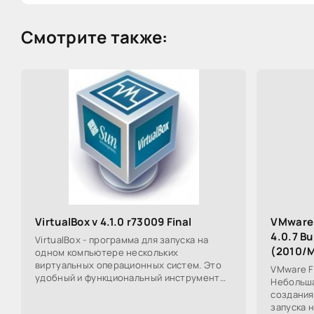
Смотрите также:
VirtualBox v 4.1.0 r73009 Final
VMware 
4.0.7 B
VirtualBox - программа для запуска на
(2010/M
одном компьютере нескольких
виртуальных операционных систем. Это
VMware F
удобный и функциональный инструмент
Небольша
для виртуализации, рассчитанный как на
создания
корпоративных, так и
запуска 