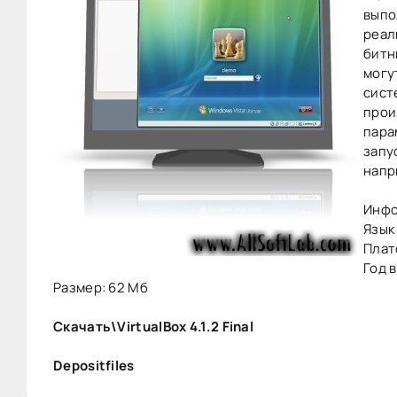
выпо
реал
битн
могу
сист
прои
пара
запу
напр
Инфо
Язык
Плат
Год 
Размер: 62 Мб
Скачать\VirtualBox 4.1.2 Final
Depositfiles