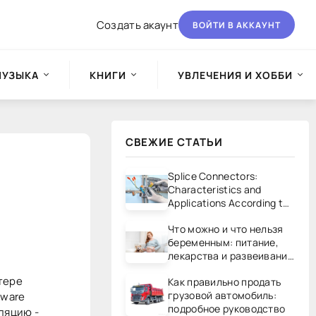
Создать акаунт
ВОЙТИ В АККАУНТ
МУЗЫКА
КНИГИ
УВЛЕЧЕНИЯ И ХОББИ
СВЕЖИЕ СТАТЬИ
Splice Connectors:
Characteristics and
Applications According to
UL/CSA Standards
Что можно и что нельзя
беременным: питание,
лекарства и развеивание
мифов
тере
Как правильно продать
грузовой автомобиль:
Mware
подробное руководство
ляцию -