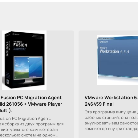
Fusion PC Migration Agent
VMware Workstation 6.
uild 261056 + VMware Player
246459 Final
ulti).
Эта программа выпущена 
рабочих станций; она поз
usion PC Migration Agent.
эмулировать вам самосто
я сборка из двух программ для
компьютер внутри станда
 виртуального компьютера и
работать с ним, что вполн
нескольких систем на одном