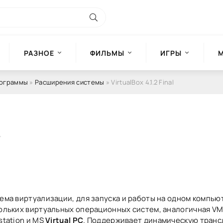
РАЗНОЕ
ФИЛЬМЫ
ИГРЫ
рограммы
»
Расширения системы
» VirtualBox 4.1.2 Final
ема виртуализации, для запуска и работы на одном компью
ольких виртуальных операционных систем, аналогичная V
station и MS
Virtual PC
. Поддерживает динамическую транс