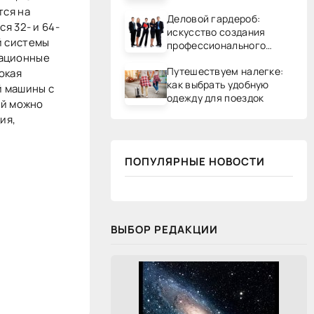
тся на
Деловой гардероб:
я 32- и 64-
искусство создания
ой системы
профессионального
рационные
образа
Путешествуем налегке:
окая
как выбрать удобную
й машины с
одежду для поездок
ой можно
ия,
ПОПУЛЯРНЫЕ НОВОСТИ
ВЫБОР РЕДАКЦИИ