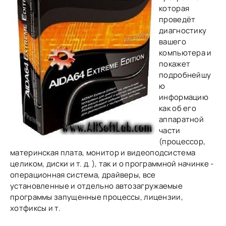
которая
проведёт
диагностику
вашего
компьютера и
покажет
подробнейшу
ю
информацию
как об его
аппаратной
части
(процессор,
материнская плата, монитор и видеоподсистема
целиком, диски и т. д. ), так и о программной начинке -
операционная система, драйверы, все
установленные и отдельно автозагружаемые
программы запущенные процессы, лицензии,
хотфиксы и т.