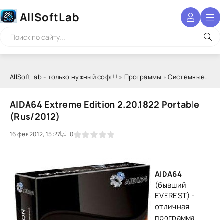
AllSoftLab
AllSoftLab - только нужный софт!!
»
Программы
»
Системные программы
AIDA64 Extreme Edition 2.20.1822 Portable
(Rus/2012)
16 фев 2012, 15:27
1
2
3
4
5
0
AIDA64
(бывший
EVEREST) -
отличная
программа