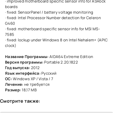
· improved motherboard specific sensor info for ASRock
boards
· fixed: SensorPanel / battery voltage monitoring
· fixed: Intel Processor Number detection for Celeron
G460
· fixed: motherboard specific sensor info for MSI MS-
7585
· fixed: lockup under Windows 8 on Intel Nehalem+ (APIC
clock)
Название Программы:
AIDA64 Extreme Edition
Версия программы:
Portable 2.20.1822
Год выпуска:
2012
Язык интерфейса:
Русский
ОС:
Windows XP / Vista / 7
Лечение:
не требуется
Размер:
18,17 МВ
Смотрите также: