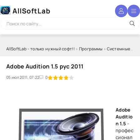
AllSoftLab
AllSoftLab - только нужный софт!!
»
Программы
»
Системные программы
Adobe Audition 1.5 рус 2011
05 июл 2011, 07:22
1
2
3
4
5
0
Adobe
Auditio
n 1.5
-
профес
сионал