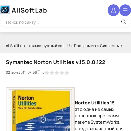
AllSoftLab
AllSoftLab - только нужный софт!!
»
Программы
»
Системные программы
Symantec Norton Utilities v.15.0.0.122
02 июл 2011, 07:56
1
2
3
4
5
0
Norton Utilities 15
—
это одна из самых
полезных программ
пакета SystemWorks,
предназначенный для