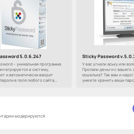
Password 5.0.6.247
Sticky Password v.5.0.
assword – уникальная программа
У вас угнали аську или вз
интегрируется в систему,
Пропали деньги с вашего
ет и автоматически вводит
кошелька? Так вам и надо!
пароли в поля любого сайта,
умеете хранить ваши паро
ограммы на вашем компьютере!
сегодня самый популярный
assword
ентарии модерируются