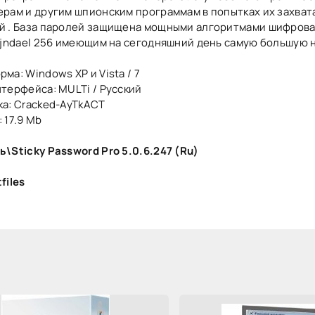
ерам и другим шпионским программам в попытках их захват
й . База паролей защищена мощными алгоритмами шифрова
Rijndael 256 имеющим на сегодняшний день самую большую
ма: Windows XP и Vista / 7
нтерфейса: MULTi / Русский
ка: Cracked-AyTkACT
 17.9 Mb
ь\Sticky Password Pro 5.0.6.247 (Ru)
files