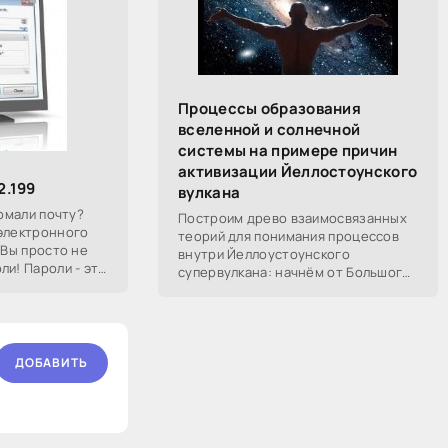
Процессы образования
вселенной и солнечной
системы на примере причин
активизации Йеллостоунского
2.199
вулкана
ломали почту?
Построим древо взаимосвязанных
 электронного
теорий для понимания процессов
 Вы просто не
внутри Йеллоустоунского
ли! Пароли - это
супервулкана: начнём от Большого
, а зачастую
Взрыва, разберём процессы
построения вселенной, солнечной
системы в частности,
ДОБАВИТЬ