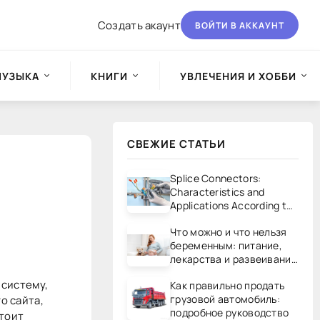
Создать акаунт
ВОЙТИ В АККАУНТ
МУЗЫКА
КНИГИ
УВЛЕЧЕНИЯ И ХОББИ
СВЕЖИЕ СТАТЬИ
Splice Connectors:
Characteristics and
Applications According to
UL/CSA Standards
Что можно и что нельзя
беременным: питание,
лекарства и развеивание
мифов
 систему,
Как правильно продать
грузовой автомобиль:
о сайта,
подробное руководство
тоит