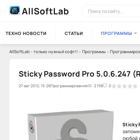
AllSoftLab
ТЕХНО НОВОСТИ
СТАТЬИ
ПРОГРАММЫ
AllSoftLab - только нужный софт!!
»
Программы
»
Программиро
Sticky Password Pro 5.0.6.247 (
27 авг 2012, 15:26
0
Программирование
1
2
3
2 198
4
5
0
Sticky
запоми
любой 