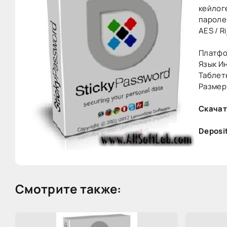
кейлог
пароле
AES / 
Платфор
Язык И
Таблет
Размер:
Скачат
Deposit
Смотрите также: