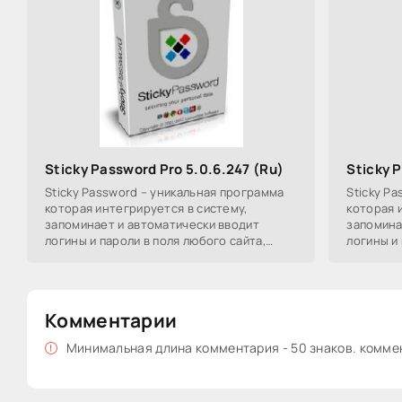
Sticky Password Pro 5.0.6.247 (Ru)
Sticky 
Sticky Password – уникальная программа
Sticky P
которая интегрируется в систему,
которая 
запоминает и автоматически вводит
запомина
логины и пароли в поля любого сайта,
логины и 
любой программы на вашем
любой пр
компьютере!Sticky Password
Sticky P
Комментарии
Минимальная длина комментария - 50 знаков. комм