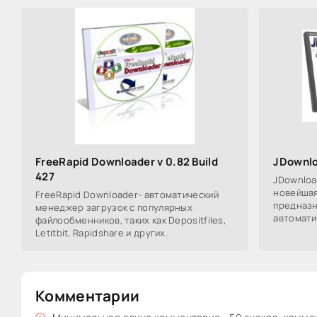
FreeRapid Downloader v 0.82 Build
JDownlo
427
JDownload
новейшая
FreeRapid Downloader- автоматический
предназн
менеджер загрузок с популярных
автомати
файлообменников, таких как Depositfiles,
и ожидан
Letitbit, Rapidshare и других.
файлообм
Комментарии