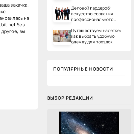
ваша закачка,
Деловой гардероб:
чке
искусство создания
тановилась на
профессионального
bit.net без
образа
Путешествуем налегке:
 другое, вы
как выбрать удобную
одежду для поездок
ПОПУЛЯРНЫЕ НОВОСТИ
ВЫБОР РЕДАКЦИИ