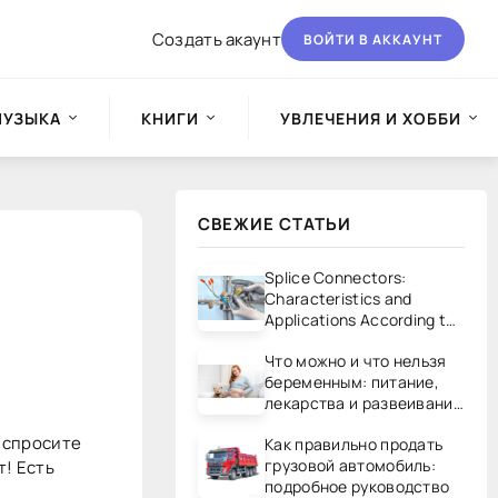
Создать акаунт
ВОЙТИ В АККАУНТ
МУЗЫКА
КНИГИ
УВЛЕЧЕНИЯ И ХОББИ
СВЕЖИЕ СТАТЬИ
Splice Connectors:
Characteristics and
Applications According to
UL/CSA Standards
Что можно и что нельзя
беременным: питание,
лекарства и развеивание
мифов
у спросите
Как правильно продать
грузовой автомобиль:
т! Есть
подробное руководство