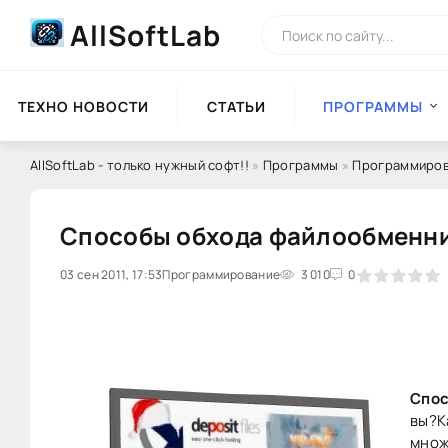
AllSoftLab
ТЕХНО НОВОСТИ
СТАТЬИ
ПРОГРАММЫ
AllSoftLab - только нужный софт!!
»
Программы
»
Программиро
Способы обхода файлообменни
03 сен 2011, 17:53
0
Программирование
1
2
3
3 010
4
5
0
Спос
вы?К
множ