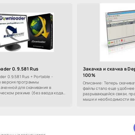
ader 0.9.581 Rus
Закачка и скачка в Dep
100%
er 0.9.581 Rus + Portable -
 версия программы
Описание: Теперь скачива
аченной для скачивания в
файлы стало еще удобнее
ческом режиме (без ввода кода
разрывающейся связи, пр
ия) с самых известных
мыши и необходимости вв
енных сайтов, даже не имея
сайте! Теперь все просто:
ссылка