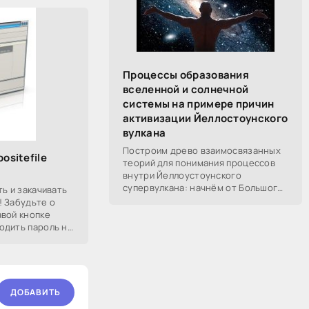
Процессы образования
вселенной и солнечной
системы на примере причин
активизации Йеллостоунского
вулкана
Построим древо взаимосвязанных
ositefile
теорий для понимания процессов
внутри Йеллоустоунского
супервулкана: начнём от Большого
ть и закачивать
Взрыва, разберём процессы
! Забудьте о
построения вселенной, солнечной
авой кнопке
системы в частности,
одить пароль на
 если у Вас есть
ДОБАВИТЬ