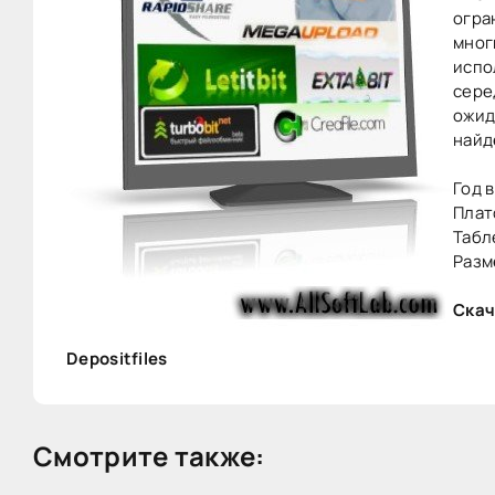
огра
мног
испо
сере
ожид
найд
Год в
Плат
Табл
Разм
Скач
Depositfiles
Смотрите также: