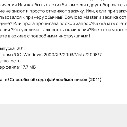
ничения.Или как быть с летитбитом если вдруг оборвалась 
ие не знают и просто отменяют закачку. Или, если при зака
льзовался к примеру обычный Dowload Master и закачка ос
дине? Или прога прописала плохой запрос?Как качать с letit
ания ?Как увеличить скорость скачивания?Все это и многое
ете в архиве с подробными инструкциями!
ыпуска: 2011
форма/ОС: Windows 2000/XP/2003/Vista/2008/7
етка: есть
ер файла: 17.7 МБ
ать\Способы обхода файлообменников (2011)