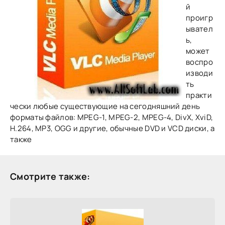
й
проигр
ывател
ь,
может
воспро
изводи
ть
практи
чески любые существующие на сегодняшний день
форматы файлов: MPEG-1, MPEG-2, MPEG-4, DivX, XviD,
H.264, MP3, OGG и другие, обычные DVD и VCD диски, а
также
Смотрите также: