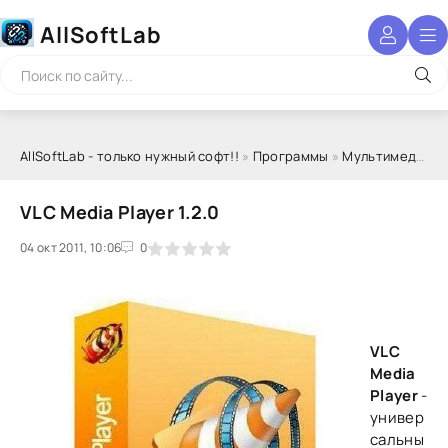
AllSoftLab
AllSoftLab - только нужный софт!!
»
Программы
»
Мультимедиа
»
VLC Media Player 1.2.0
04 окт 2011, 10:06
1
2
3
4
5
0
VLC
Media
Player
-
универ
сальны