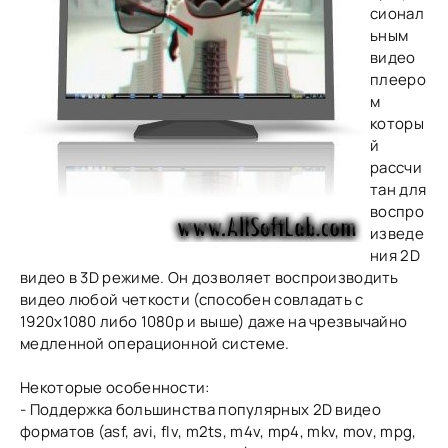
сионал
ьным
видео
плееро
м
которы
й
рассчи
тан для
воспро
изведе
ния 2D
видео в 3D режиме. Он дозволяет воспроизводить
видео любой четкости (способен совладать с
1920x1080 либо 1080p и выше) даже на чрезвычайно
медленной операционной системе.
Некоторые особенности:
- Поддержка большинства популярных 2D видео
форматов (asf, avi, flv, m2ts, m4v, mp4, mkv, mov, mpg,