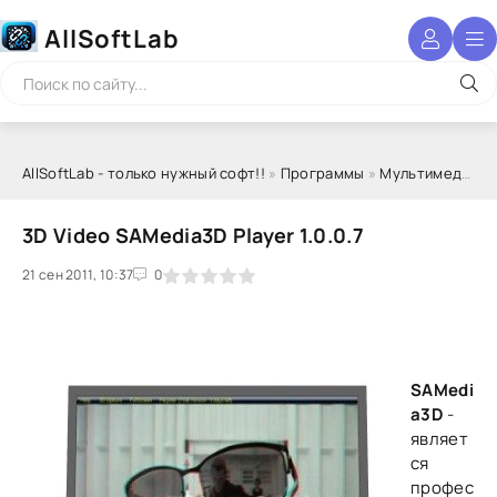
AllSoftLab
AllSoftLab - только нужный софт!!
»
Программы
»
Мультимедиа
»
3D Video SAMedia3D Player 1.0.0.7
21 сен 2011, 10:37
1
2
3
4
5
0
SAMedi
a3D
-
являет
ся
профес