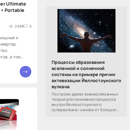
ter Ultimate
 + Portable
2 689
0
- мощный и
нвертер.
ство
тов, в том
Процессы образования
V, RM, AVI,
вселенной и солнечной
EG4, WMV, 3GP
системы на примере причин
ио из видео в
активизации Йеллостоунского
 OGG, AAC и
вулкана
ый
Построим древо взаимосвязанных
теорий для понимания процессов
внутри Йеллоустоунского
супервулкана: начнём от Большого
Взрыва, разберём процессы
построения вселенной, солнечной
системы в частности,