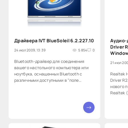
Драйвера IVT BlueSoleil 6.2.227.10
Аудио-
Driver 
24 июл 2009, 13:39
5 854
0
Window
Bluetooth-драйвер для соединения
21 июл 200
вашего настольного компьютера или
ноутбука, оснащенных Bluetooth с
Realtek H
различными доступными в "поле
Driver R
видимости" устройствами окружения,
нового п
которые также имеет на борту
Realtek 
Bluetooth. При помощи этой программы
ALC882, 
вы можете существенно упростить
ALC861V
80
беспроводный доступ к
ALC262,
Преимущ
Definitio