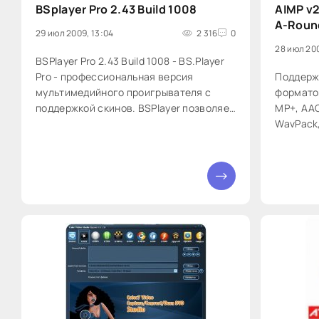
BSplayer Pro 2.43 Build 1008
AIMP v2
A-Roun
29 июл 2009, 13:04
2 316
0
28 июл 20
BSPlayer Pro 2.43 Build 1008 - BS.Player
Pro - профессиональная версия
Поддерж
мультимедийного проигрывателя с
форматов
поддержкой скинов. BSPlayer позволяет
MP+, AAC
воспроизводить почти все
WavPack,
современные видеоформаты. Весьма
XM, MOD,
непритязателен к аппаратным
функцио
ресурсам. Поддерживает скины, плей-
интерфе
0
листы и субтитры (сделанные