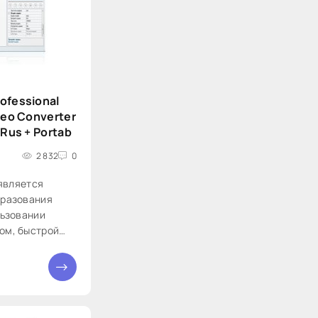
ofessional
deo Converter
 Rus + Portab
2 832
0
 является
бразования
льзовании
ом, быстрой
ния и отличным
воляет вам
очти все видео
viD, MOV, RM,