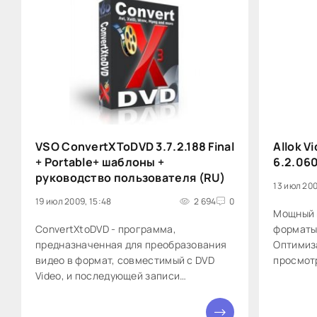
VSO ConvertXToDVD 3.7.2.188 Final
Allok V
+ Portable+ шаблоны +
6.2.06
руководство пользователя (RU)
13 июл 200
19 июл 2009, 15:48
2 694
0
Мощный 
ConvertXtoDVD - программа,
форматы
предназначенная для преобразования
Оптимиз
видео в формат, совместимый с DVD
просмот
Video, и последующей записи
DivX, Xv
содержимого на DVD. Программа
M4V, FLV
поддерживает видео файлы AVI, Mpeg,
ASX, MKV