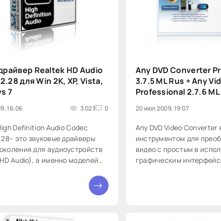
драйвер Realtek HD Audio
Any DVD Converter Pr
R2.28 для Win 2K, XP, Vista,
3.7.5 ML Rus + Any Vi
s 7
Professional 2.7.6 ML
9, 16:06
3 023
0
20 июл 2009, 19:07
igh Definition Audio Codec
Any DVD Video Converter
2.28– это звуковые драйверы
инструментом для прео
околения для аудиоустройств
видео с простым в испо
(HD Audio), а именно моделей
графическим интерфейс
ALC883, ALC885, ALC888,
скоростью преобразова
D, ALC660, ALC662, ALC260,
качество видео. Он поз
0
ALC267, ALC268 и ALC269.
легко конвертировать п
ествами спецификации High
форматы, включая DivX, X
n Audio перед
RMVB, MPEG, VOB, DVD,