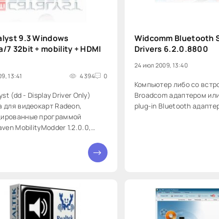
alyst 9.3 Windows
Widcomm Bluetooth 
a/7 32bit + mobility + HDMI
Drivers 6.2.0.8800
24 июл 2009, 13:40
9, 13:41
4 394
0
Компьютер либо со вст
yst (dd - Display Driver Only)
Broadcom адаптером ил
 для видеокарт Radeon,
plug-in Bluetooth адапте
ированные программой
aven MobilityModder 1.2.0.0,
вают как обычные, так и
 (ноутбучные) видеокарты. Не
0
 Catalyst Control Center. Это
ий релиз драйвера для
т серии X1000 и