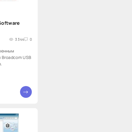
Software
3 344
0
роенным
и Broadcom USB
р.