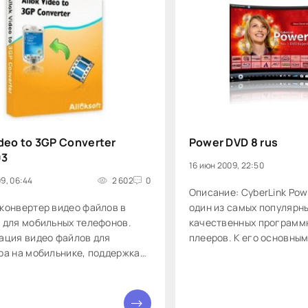
ideo to 3GP Converter
Power DVD 8 rus
03
16 июн 2009, 22:50
9, 06:44
2 602
0
Описание: CyberLink Pow
конвертер видео файлов в
один из самых популярны
 для мобильных телефонов.
качественных программ
ация видео файлов для
плееров. К его основны
ра на мобильнике, поддержка
можно отнести высокое 
iD, AVI, WMV, MPG, MPEG, MP4,
изображения, удобный и
, 3GP, ASF, RM, RMVB, MOV, MOD,
скинами и хорошую наст
, OGM, SVCD, VCD, VOB и других
Кроме просмотра фильмо