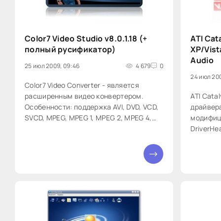
Color7 Video Studio v8.0.1.18 (+
ATI Cat
полный русификатор)
XP/Vist
Audio
25 июл 2009, 09:46
4 679
0
24 июл 200
Color7 Video Converter - является
расширенным видео конвертером.
ATI Catal
Особенности: поддержка AVI, DVD, VCD,
драйвера
SVCD, MPEG, MPEG 1, MPEG 2, MPEG 4,
модифиц
RM, RMVB, WMV и других видео
DriverHe
форматов, извлечение видео с DV, WEB
поддержи
Camera, VCR, TV Tuner, Analog Camera
mobility
0
устройств, нарезка и соединение видео
содержит
фрагментов,
последн
видеокар