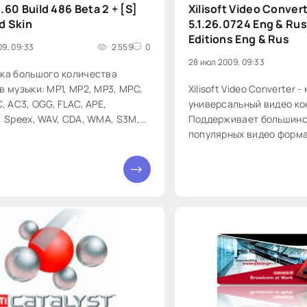
.60 Build 486 Beta 2 + [S]
Xilisoft Video Conver
d Skin
5.1.26.0724 Eng & Rus
Editions Eng & Rus
09, 09:33
2 559
0
28 июл 2009, 09:33
ка большого количества
 музыки: MP1, MP2, MP3, MPC,
Xilisoft Video Converter 
, AC3, OGG, FLAC, APE,
универсальный видео ко
 Speex, WAV, CDA, WMA, S3M,
Поддерживает большин
 IT, MO3, MTM, UMX * Огромная
популярных видео форма
нальность и удобный
числе DVD, VCD, SVCD, MO
йс
MPEG, MPEG1, MPEG2, MP
0
и других, извлечение ауд
MP2, MP3, AC3, RA, M4A,
другие форматы, пакетн