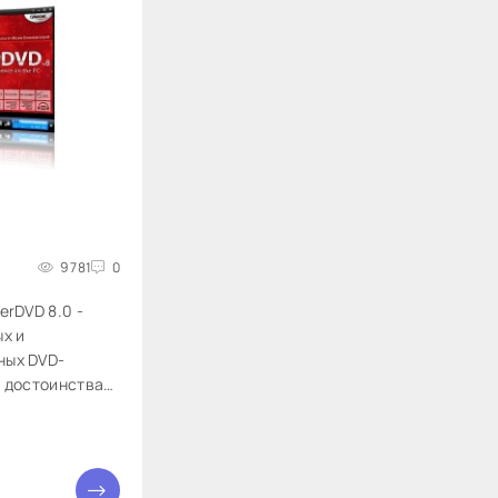
9 781
0
erDVD 8.0 -
х и
ных DVD-
м достоинствам
качество
нтерфейс со
раиваемость.
в с компакт-