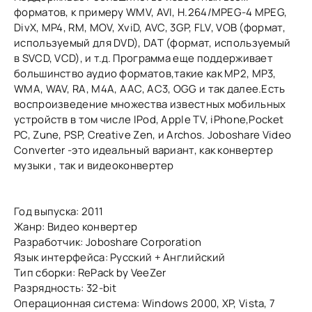
форматов, к примеру WMV, AVI, H.264/MPEG-4 MPEG,
DivX, MP4, RM, MOV, XviD, AVC, 3GP, FLV, VOB (формат,
используемый для DVD), DAT (формат, используемый
в SVCD, VCD), и т.д. Программа еще поддерживает
большинство аудио форматов,такие как MP2, MP3,
WMA, WAV, RA, M4A, AAC, AC3, OGG и так далее.Есть
воспроизведение множества известных мобильных
устройств в том числе IPod, Apple TV, iPhone,Pocket
PC, Zune, PSP, Creative Zen, и Archos. Joboshare Video
Converter -это идеальный вариант, как конвертер
музыки , так и видеоконвертер
Год выпуска: 2011
Жанр: Видео конвертер
Разработчик: Joboshare Corporation
Язык интерфейса: Русский + Английский
Тип сборки: RePack by VeeZer
Разрядность: 32-bit
Операционная система: Windows 2000, XP, Vista, 7