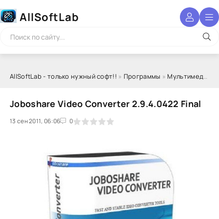
AllSoftLab
AllSoftLab - только нужный софт!!
»
Программы
»
Мультимедиа
»
Joboshare Video Converter 2.9.4.0422 Final
13 сен 2011, 06:06
1
2
3
4
5
0