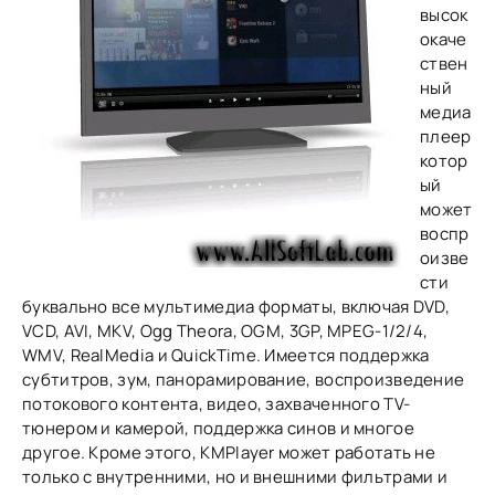
высок
окаче
ствен
ный
медиа
плеер
котор
ый
может
воспр
оизве
сти
буквально все мультимедиа форматы, включая DVD,
VCD, AVI, MKV, Ogg Theora, OGM, 3GP, MPEG-1/2/4,
WMV, RealMedia и QuickTime. Имеется поддержка
субтитров, зум, панорамирование, воспроизведение
потокового контента, видео, захваченного TV-
тюнером и камерой, поддержка синов и многое
другое. Кроме этого, KMPlayer может работать не
только с внутренними, но и внешними фильтрами и