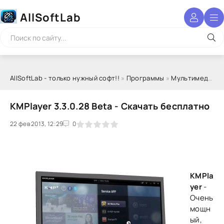
AllSoftLab
AllSoftLab - только нужный софт!!
»
Программы
»
Мультимедиа
» 
KMPlayer 3.3.0.28 Beta - Скачать бесплатно
22 фев 2013, 12:29
1
2
3
4
5
0
KMPla
yer
-
Очень
мощн
ый,