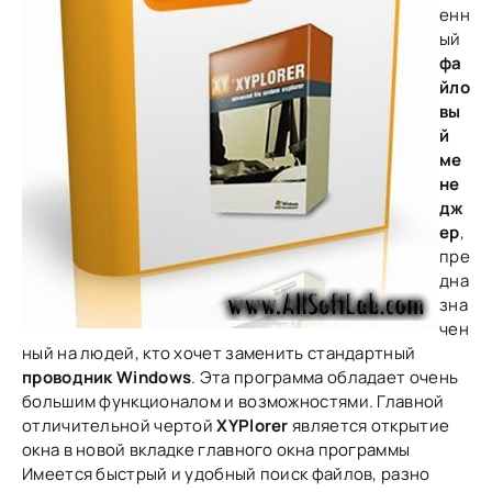
енн
ый
фа
йло
вы
й
ме
не
дж
ер
,
пре
дна
зна
чен
ный на людей, кто хочет заменить стандартный
проводник Windows
. Эта программа обладает очень
большим функционалом и возможностями. Главной
отличительной чертой
XYPlorer
является открытие
окна в новой вкладке главного окна программы
Имеется быстрый и удобный поиск файлов, разно