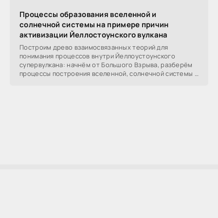
Процессы образования вселенной и
солнечной системы на примере причин
активизации Йеллостоунского вулкана
Построим древо взаимосвязанных теорий для
понимания процессов внутри Йеллоустоунского
супервулкана: начнём от Большого Взрыва, разберём
процессы построения вселенной, солнечной системы в
частности,
AllSoftLab
2009-2023 ©
AllSoftLab