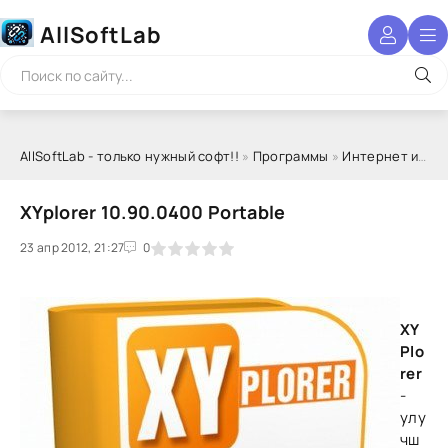
AllSoftLab
AllSoftLab - только нужный софт!!
»
Программы
»
Интернет и сеть
XYplorer 10.90.0400 Portable
23 апр 2012, 21:27
1
2
3
4
5
0
XY
Plo
rer
-
улу
чш