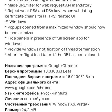
* Made URL filter for web request API mandatory
* Reject weak RSA and DSA keys when validating
certificate chains for HTTPS; related UI
# Windows
* Popups opened from a maximized window should now
be unmaximized
* Hide panels in presence of full screen app for
windows.
* Provide windows notification of thread termination
* Abort in-flight load tasks if the DB has been closed.
Название программы:
Google Chrome
Версия программы:
18.0.1003.1 Beta
Последняя Версия программы:
18.0.1003.1 Beta
Адрес официального сайта:
www.google.com/chrome
Язык интерфейса:
Русский\Multi
Лечение:
не требуется
Системные требования:
Windows Xp/Vista/7
Размер:
24,2 MB