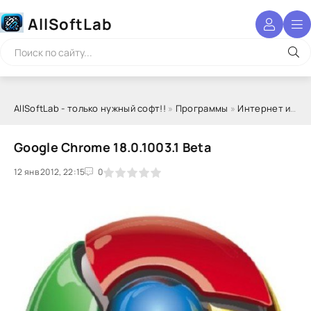
AllSoftLab
AllSoftLab - только нужный софт!!
»
Программы
»
Интернет и сеть
Google Chrome 18.0.1003.1 Beta
12 янв 2012, 22:15
1
2
3
4
5
0