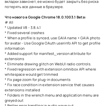
вкладки зависнет, ее можно будет закрыть без риска
потерять все данные в браузере.
Что нового в Google Chrome 18.0.1003.1 Beta:
# All
* Updated V8 - 3.8.4.1
* Fixed several crashes
* When a profile is synced, use GAIA name + GAIA photo
for avatar - Use Google OAuth userinfo API to get profile
information
* Added support for manifest_version attribute for
extensions
* Eliminate drawing glitch on WebUI radio controls.
* Fixed regression with extension omnibox API where
whitespace would get trimmed
* Fix page zoom for plug-in documents
* Fix race condition in extension service that causes
extensions installed
* Folders in the wrench menu and application menu are
greyed out
* Better error handling in audio wave out.