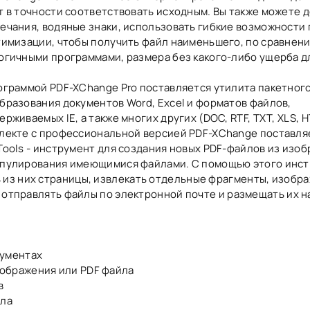
т в точности соответствовать исходным. Вы также можете 
ечания, водяные знаки, использовать гибкие возможности 
тимизации, чтобы получить файл наименьшего, по сравнени
огичными программами, размера без какого-либо ущерба дл
ограммой PDF-XChange Pro поставляется утилита пакетног
бразования документов Word, Excel и форматов файлов,
ерживаемых IE, а также многих других (DOC, RTF, TXT, XLS, H
лекте с профессиональной версией PDF-XChange поставля
Tools - инструмент для создания новых PDF-файлов из изо
пулирования имеющимися файлами. С помощью этого инс
 из них страницы, извлекать отдельные фрагменты, изобр
же отправлять файлы по электронной почте и размещать их н
кументах
ображения или PDF файла
в
йла