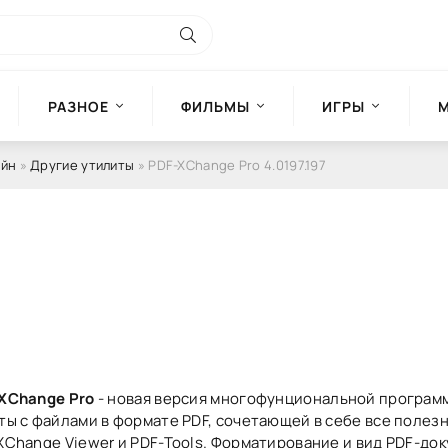
РАЗНОЕ
ФИЛЬМЫ
ИГРЫ
айн
»
Другие утилиты
» PDF-XChange Pro 4.0197.197
XChange Pro
- новая версия многофунциональной програм
ты с файлами в формате PDF, сочетающей в себе все полез
XChange Viewer и PDF-Tools. Форматирование и вид PDF-до