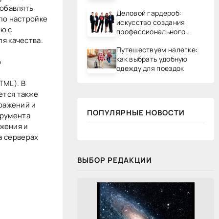
добавлять
Деловой гардероб:
по настройке
искусство создания
ю с
профессионального
я качества.
образа
Путешествуем налегке:
как выбрать удобную
о
одежду для поездок
TML). В
ется также
бражений и
ПОПУЛЯРНЫЕ НОВОСТИ
трумента
ажения и
а серверах
ВЫБОР РЕДАКЦИИ