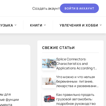
Создать акаунт
ВОЙТИ В АККАУНТ
МУЗЫКА
КНИГИ
УВЛЕЧЕНИЯ И ХОББИ
СВЕЖИЕ СТАТЬИ
Splice Connectors:
Characteristics and
Applications According to
UL/CSA Standards
Что можно и что нельзя
беременным: питание,
лекарства и развеивание
мифов
мы для
Как правильно продать
грузовой автомобиль:
ные фунции
подробное руководство
кумента