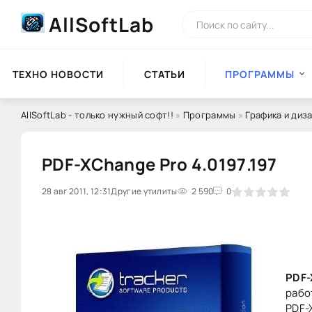
AllSoftLab
ТЕХНО НОВОСТИ
СТАТЬИ
ПРОГРАММЫ
AllSoftLab - только нужный софт!!
»
Программы
»
Графика и диз
PDF-XChange Pro 4.0197.197
28 авг 2011, 12:31
0
Другие утилиты
1
2
3
2 590
4
5
0
PDF-
рабо
PDF-