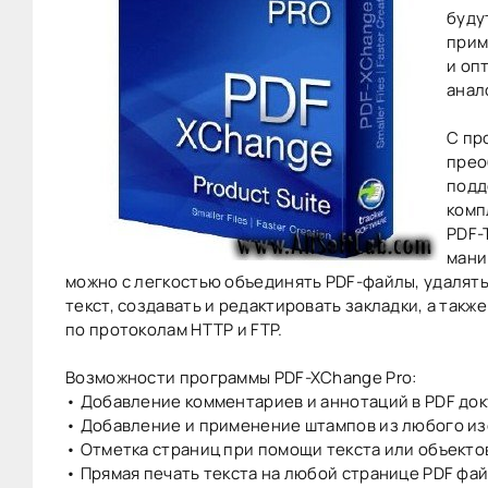
буду
прим
и оп
анал
С пр
прео
подд
комп
PDF-
мани
можно с легкостью объединять PDF-файлы, удалять
текст, создавать и редактировать закладки, а так
по протоколам HTTP и FTP.
Возможности программы PDF-XChange Pro:
• Добавление комментариев и аннотаций в PDF до
• Добавление и применение штампов из любого из
• Отметка страниц при помощи текста или объекто
• Прямая печать текста на любой странице PDF фа