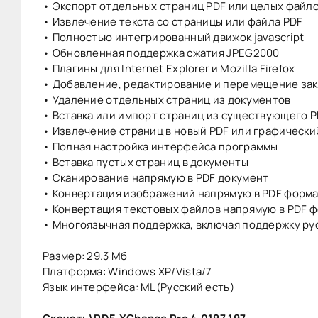
• Экспорт отдельных страниц PDF или целых файл
• Извлечение текста со страницы или файла PDF
• Полностью интегрированный движок javascript
• Обновленная поддержка сжатия JPEG2000
• Плагины для Internet Explorer и Mozilla Firefox
• Добавление, редактирование и перемещение за
• Удаление отдельных страниц из документов
• Вставка или импорт страниц из существующего 
• Извлечение страниц в новый PDF или графически
• Полная настройка интерфейса программы
• Вставка пустых страниц в документы
• Сканирование напрямую в PDF документ
• Конвертация изображений напрямую в PDF форм
• Конвертация текстовых файлов напрямую в PDF 
• Многоязычная поддержка, включая поддержку ру
Размер: 29.3 Мб
Платформа: Windows XP/Vista/7
Язык интерфейса: ML(Русский есть)