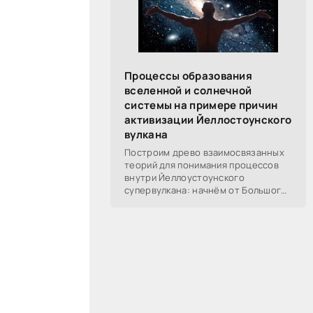
Процессы образования
вселенной и солнечной
системы на примере причин
активизации Йеллостоунского
вулкана
Построим древо взаимосвязанных
теорий для понимания процессов
внутри Йеллоустоунского
супервулкана: начнём от Большого
Взрыва, разберём процессы
построения вселенной, солнечной
системы в частности,