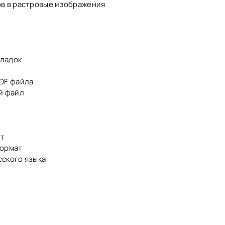
ов в растровые изображения
кладок
PDF файла
й файл
ат
формат
сского языка