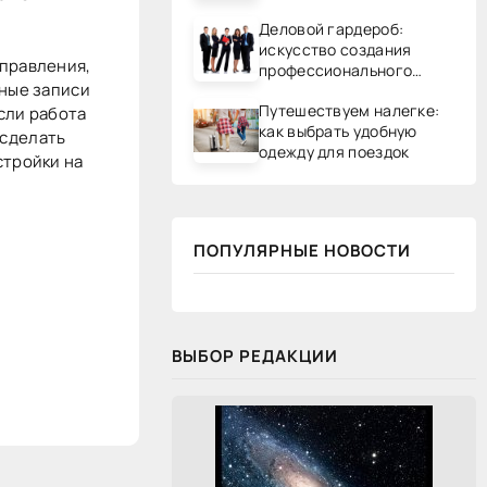
Деловой гардероб:
искусство создания
управления,
профессионального
тные записи
образа
Путешествуем налегке:
сли работа
как выбрать удобную
 сделать
одежду для поездок
стройки на
ПОПУЛЯРНЫЕ НОВОСТИ
ВЫБОР РЕДАКЦИИ