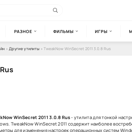
РАЗНОЕ
ФИЛЬМЫ
ИГРЫ
айн
»
Другие утилиты
» TweakNow WinSecret 2011 3.0.8 Rus
 Rus
kNow WinSecret 2011 3.0.8 Rus
- утилита для тонкой настр
ows. TweakNow WinSecret 2011 содержит наиболее востре
метры для изменения настроек операционных систем Win