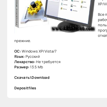
XP/Vi
Все 
рабо
поль
прог
отка
прежние.
ОС:
Windows XP/Vista/7
Язык:
Русский
Лекарство:
Не требуется
Размер:
13.5 Mb
Скачать\Download
Depositfiles