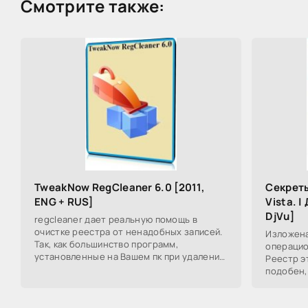
Смотрите также:
TweakNow RegCleaner 6.0 [2011,
Секреты
ENG + RUS]
Vista. 
DjVu]
regcleaner дает реальную помощь в
очистке реестра от ненадобных записей.
Изложена
Так, как большинство программ,
операцио
установленные на Вашем пк при удалении
Реестр э
их в панели управления не удаляют записи
подобен,
в реестре
книжке о
доступны