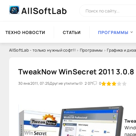
AllSoftLab
ТЕХНО НОВОСТИ
СТАТЬИ
ПРОГРАММЫ
AllSoftLab - только нужный софт!!
»
Программы
»
Графика и диз
TweakNow WinSecret 2011 3.0.8
30 янв 2011, 07:25
60
Другие утилиты
1
2
3
2 071
4
5
0
Twea
Wind
пара