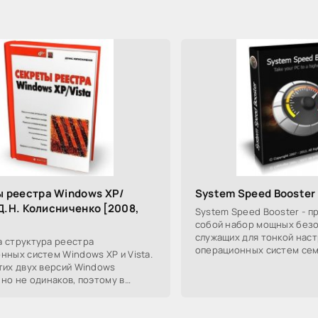
 реестра Windows XP/
System Speed Booster 
| Д.Н. Колисниченко [2008,
System Speed Booster - п
собой набор мощных безо
служащих для тонкой нас
 структура реестра
операционных систем се
нных систем Windows XP и Vista.
Windows. Программа мож
тих двух версий Windows
оптимизировать работу ка
 но не одинаков, поэтому в
тдельно выделены функции,
е только в XP и