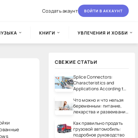
Создать акаунт
ВОЙТИ В АККАУНТ
МУЗЫКА
КНИГИ
УВЛЕЧЕНИЯ И ХОББИ
СВЕЖИЕ СТАТЬИ
Splice Connectors:
Characteristics and
Applications According to
UL/CSA Standards
Что можно и что нельзя
беременным: питание,
лекарства и развеивание
мифов
ойки
Как правильно продать
грузовой автомобиль:
бованные
подробное руководство
dows