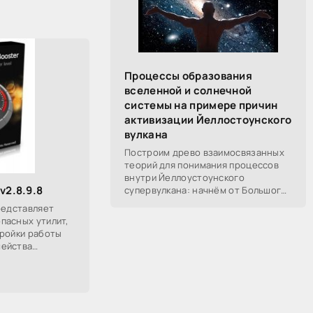
Процессы образования
вселенной и солнечной
системы на примере причин
активизации Йеллостоунского
вулкана
Построим древо взаимосвязанных
теорий для понимания процессов
внутри Йеллоустоунского
v2.8.9.8
супервулкана: начнём от Большого
Взрыва, разберём процессы
редставляет
построения вселенной, солнечной
пасных утилит,
системы в частности,
тройки работы
мейства
ет
к целой