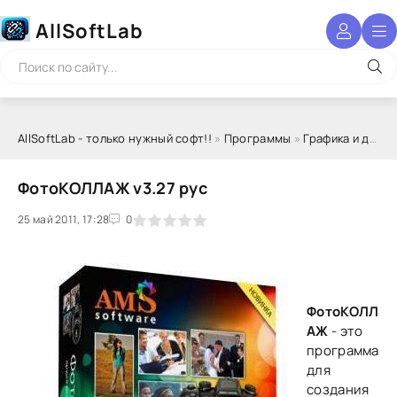
AllSoftLab
AllSoftLab - только нужный софт!!
»
Программы
»
Графика и дизайн
ФотоКОЛЛАЖ v3.27 рус
25 май 2011, 17:28
1
2
3
4
5
0
ФотоКОЛЛ
АЖ
- это
программа
для
создания