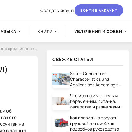
Создать акаунт
ВОЙТИ В АККАУНТ
МУЗЫКА
КНИГИ
УВЛЕЧЕНИЯ И ХОББИ
ение сайта (2010, AVI)
СВЕЖИЕ СТАТЬИ
VI)
Splice Connectors:
Characteristics and
Applications According to
UL/CSA Standards
Что можно и что нельзя
беременным: питание,
лекарства и развеивание
ам об
мифов
 вашего
Как правильно продать
грузовой автомобиль:
ассчитан на
подробное руководство
ние в данный