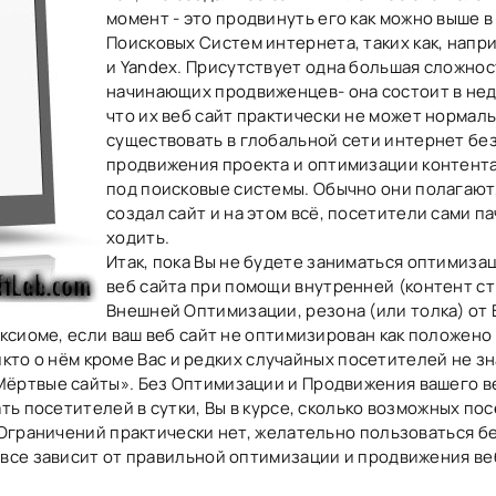
момент - это продвинуть его как можно выше в
Поисковых Систем интернета, таких как, напр
и Yandex. Присутствует одна большая сложнос
начинающих продвиженцев- она состоит в не
что их веб сайт практически не может нормал
существовать в глобальной сети интернет бе
продвижения проекта и оптимизации контент
под поисковые системы. Обычно они полагают,
создал сайт и на этом всё, посетители сами п
ходить.
Итак, пока Вы не будете заниматься оптимиза
веб сайта при помощи внутренней (контент ст
Внешней Оптимизации, резона (или толка) от 
аксиоме, если ваш веб сайт не оптимизирован как положено 
никто о нём кроме Вас и редких случайных посетителей не зн
Мёртвые сайты». Без Оптимизации и Продвижения вашего ве
ать посетителей в сутки, Вы в курсе, сколько возможных по
? Ограничений практически нет, желательно пользоваться 
 все зависит от правильной оптимизации и продвижения ве