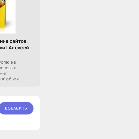
ние сайтов.
ки | Алексей
успеха в
 целевых
ржит
ный объем
ной работы по
орталов любой
ДОБАВИТЬ