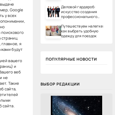
 выдаче
Деловой гардероб:
имер, Google
искусство создания
ть у всех
профессионального
допонимании,
образа
Путешествуем налегке:
ьно
как выбрать удобную
з поискового
одежду для поездок
а страниц
 главное, я
ачками будут
ПОПУЛЯРНЫЕ НОВОСТИ
цией вашего
раниц) и
Вашего веб
и не
ает. Такие
ВЫБОР РЕДАКЦИИ
б сайта,
сетителей
белыми
б сайта.