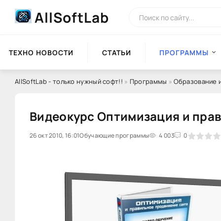
AllSoftLab
ТЕХНО НОВОСТИ
СТАТЬИ
ПРОГРАММЫ
AllSoftLab - только нужный софт!!
»
Программы
»
Образование и
Видеокурс Оптимизация и прав
26 окт 2010, 16:01
Обучающие программы
0
1
2
3
4 003
4
5
0