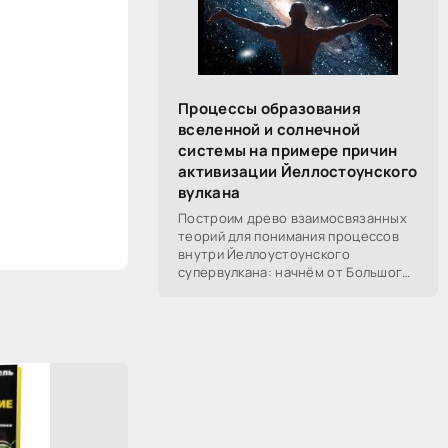
Процессы образования
вселенной и солнечной
системы на примере причин
активизации Йеллостоунского
вулкана
Построим древо взаимосвязанных
теорий для понимания процессов
внутри Йеллоустоунского
супервулкана: начнём от Большого
Взрыва, разберём процессы
построения вселенной, солнечной
системы в частности,