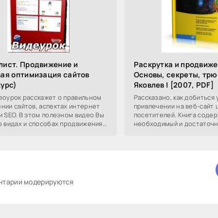
лист. Продвижение и
Раскрутка и продвиже
ая оптимизация сайтов
Основы, секреты, трю
урс)
Яковлев | [2007, PDF]
еоурок расскажет о правильном
Рассказано, как добиться 
нии сайтов, аспектах интернет
привлечении на веб-сайт
и SEO. В этом полезном видео Вы
посетителей. Книга соде
о видах и способах продвижения
необходимый и достаточ
поисковой оптимизации, обмене
знаний для самостоятель
продвижению интернет-п
ентарии модерируются