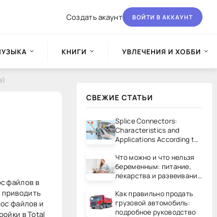
Создать акаунт
ВОЙТИ В АККАУНТ
МУЗЫКА
КНИГИ
УВЛЕЧЕНИЯ И ХОББИ
e)
СВЕЖИЕ СТАТЬИ
Splice Connectors:
Characteristics and
Applications According to
UL/CSA Standards
Что можно и что нельзя
беременным: питание,
лекарства и развеивание
c файлов в
мифов
т приводить
Как правильно продать
грузовой автомобиль:
doc файлов и
подробное руководство
ойки в Total