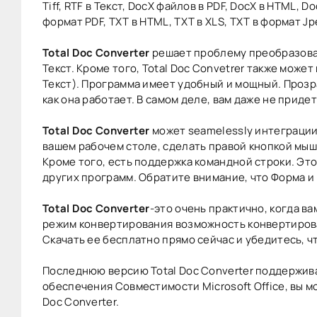
Tiff, RTF в Текст, DocX файлов в PDF, DocX в HTML, Do
формат PDF, TXT в HTML, TXT в XLS, TXT в формат Jpe
Total Doc Converter
решает проблему преобразования
Текст. Кроме того, Total Doc Convetrer также может 
Текст). Программа имеет удобный и мощный. Прозр
как она работает. В самом деле, вам даже не приде
Total Doc Converter
может seamelessly интеграции 
вашем рабочем столе, сделать правой кнопкой мыш
Кроме того, есть поддержка командной строки. Это 
других программ. Обратите внимание, что Форма и
Total Doc Converter
-это очень практично, когда в
режим конвертирования возможность конвертироват
Скачать ее бесплатно прямо сейчас и убедитесь, 
Последнюю версию Total Doc Converter поддержива
обеспечения Совместимости Microsoft Office, вы мож
Doc Converter.