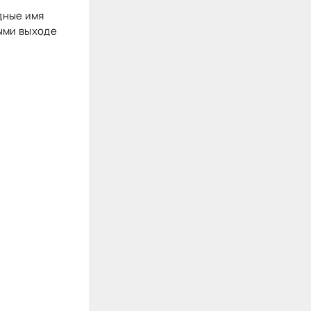
дные имя
ными выходе