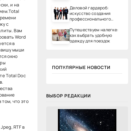
ски, и на
Деловой гардероб:
ем.Total
искусство создания
времени
профессионального
ку с
образа
Путешествуем налегке:
литы. Вам
как выбрать удобную
ровать Word
одежду для поездок
уется в
лавишу мыши
тся окно
тры
ПОПУЛЯРНЫЕ НОВОСТИ
кий
е Total Doc
в.
ества
зование
ВЫБОР РЕДАКЦИИ
 том, что это
 Jpeg, RTF в