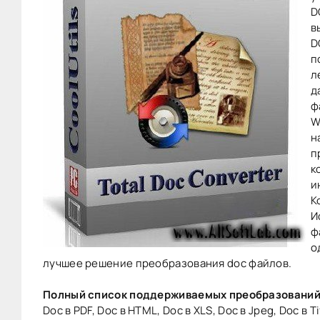
D
в
D
п
л
д
ф
W
н
п
к
и
К
И
ф
о
лучшее решение преобразования doc файлов.
Полный список поддерживаемых преобразований
Doc в PDF, Doc в HTML, Doc в XLS, Doc в Jpeg, Doc в Ti