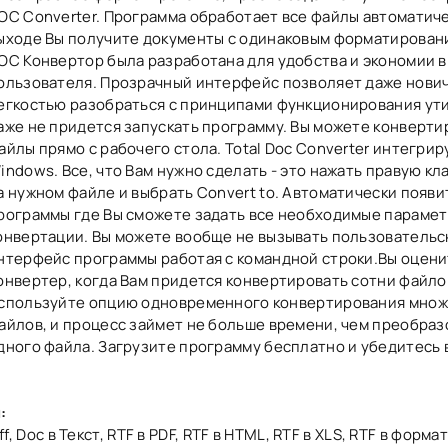
OC Converter. Программа обработает все файлы автоматиче
ыходе Вы получите документы с одинаковым форматировани
OC Конвертор была разработана для удобства и экономии 
ользователя. Прозрачный интерфейс позволяет даже нович
егкостью разобраться с принципами функционирования ути
аже не придется запускать программу. Вы можете конверти
айлы прямо с рабочего стола. Total Doc Converter интегрир
indows. Все, что Вам нужно сделать - это нажать правую к
а нужном файле и выбрать Convert to. Автоматически появи
рограммы где Вы сможете задать все необходимые параме
онвертации. Вы можете вообще не вызывать пользовательс
нтерфейс программы работая с командной строки.Вы оценит
онвертер, когда Вам придется конвертировать сотни файло
спользуйте опцию одновременного конвертирования множ
айлов, и процесс займет не больше времени, чем преобра
дного файла. Загрузите программу бесплатно и убедитесь в
:
ff, Doc в Текст, RTF в PDF, RTF в HTML, RTF в XLS, RTF в формат