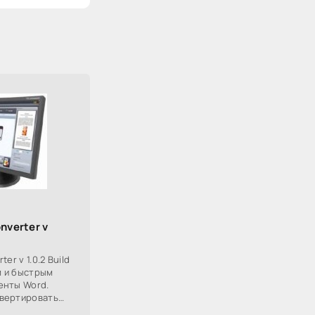
nverter v
er v 1.0.2 Build
м и быстрым
енты Word.
вертировать
ые документы