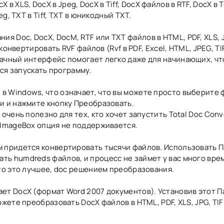
cX в XLS, DocX в Jpeg, DocX в Tiff, DocX файлов в RTF, DocX в Т
g, TXT в Tiff, TXT в юникодный TXT.
 Doc, DocX, DocM, RTF или TXT файлов в HTML, PDF, XLS, JP
конвертировать RVF файлов (Rvf в PDF, Excel, HTML, JPEG, TIF
ачный интерфейс помогает легко даже для начинающих, чт
тся запускать программу.
в Windows, что означает, что вы можете просто выберите 
и и нажмите кнопку Преобразовать.
очень полезно для тех, кто хочет запустить Total Doc Conv
 ImageBox опция не поддерживается.
ам придется конвертировать тысячи файлов. Использовать 
ь humdreds файлов, и процесс не займет у вас много вре
что это лучшее, doc решением преобразования.
ет DocX (формат Word 2007 документов). Установив этот П
ете преобразовать DocX файлов в HTML, PDF, XLS, JPG, TIFF