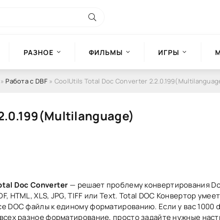
РАЗНОЕ
ФИЛЬМЫ
ИГРЫ
»
Работа с DBF
» CoolUtils Total Doc Converter 2.2.0.199(Multilanguag
.2.0.199(Multilanguage)
otal Doc Converter
— решает проблему конвертирования Do
DF, HTML, XLS, JPG, TIFF или Text. Total DOC Конвертор умее
се DOC файлы к единому форматированию. Если у вас 1000 
 всех разное форматирование, просто задайте нужные настр