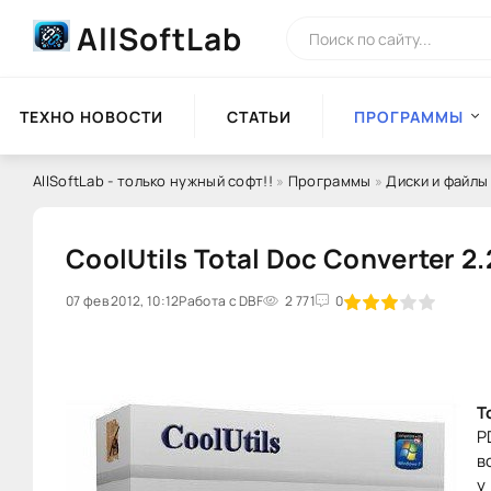
AllSoftLab
ТЕХНО НОВОСТИ
СТАТЬИ
ПРОГРАММЫ
AllSoftLab - только нужный софт!!
»
Программы
»
Диски и файлы
CoolUtils Total Doc Converter 2
07 фев 2012, 10:12
60
Работа с DBF
1
2
3
2 771
4
5
0
T
P
в
у