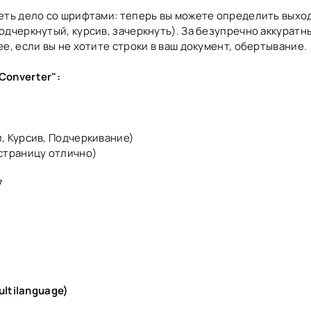
еть дело со шрифтами: теперь вы можете определить выхо
одчеркнутый, курсив, зачеркнуть). За безупречно аккурат
е, если вы не хотите строки в ваш документ, обертывание.
Converter":
, Курсив, Подчеркивание)
страницу отлично)
7
ultilanguage)