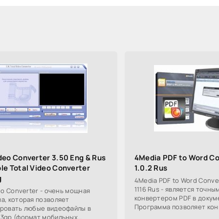
ideo Converter 3.50 Eng & Rus
4Media PDF to Word Co
le Total Video Converter
1.0.2 Rus
g
4Media PDF to Word Convert
1116 Rus - является точны
eo Converter - очень мощная
конвертером PDF в докум
а, которая позволяет
Программа позволяет кон
ровать любые видеофайлы в
PDF файлы в редактируем
3gp (формат мобильных