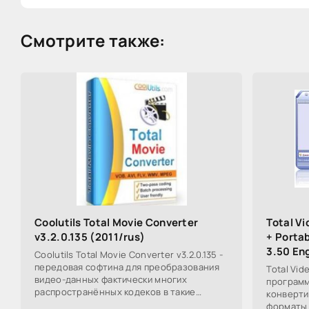
Смотрите также:
Coolutils Total Movie Converter
Total V
v3.2.0.135 (2011/rus)
+ Portab
3.50 En
Coolutils Total Movie Converter v3.2.0.135 -
передовая софтина для преобразования
Total Vid
видео-данных фактически многих
программ
распространённых кодеков в такие
конверти
форматы, как WMV, MPEG, FAVI, MPG, LV.
форматы 