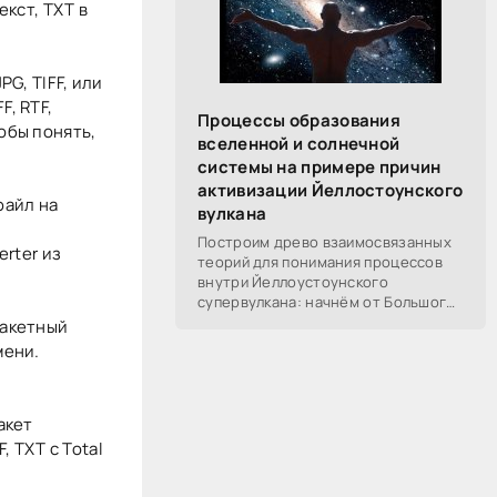
екст, TXT в
G, TIFF, или
F, RTF,
Процессы образования
обы понять,
вселенной и солнечной
системы на примере причин
активизации Йеллостоунского
файл на
вулкана
Построим древо взаимосвязанных
erter из
теорий для понимания процессов
внутри Йеллоустоунского
супервулкана: начнём от Большого
Взрыва, разберём процессы
Пакетный
построения вселенной, солнечной
мени.
системы в частности,
акет
, TXT с Total