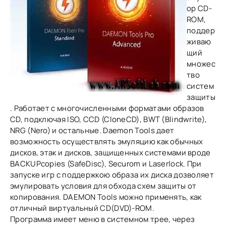
ор СD-
ROM,
поддер
живаю
щий
множес
тво
систем
защиты
. Работает с многочисленными форматами образов
CD, подключая ISO, CCD (CloneCD), BWT (Blindwrite),
NRG (Nero) и остальные. Daemon Tools дает
возможность осуществлять эмуляцию как обычных
дисков, этак и дисков, защищенных системами вроде
BACKUPcopies (SafeDisc), Securom и Laserlock. При
запуске игр с поддержкою образа их диска дозволяет
эмулировать условия для обхода схем защиты от
копирования. DAEMON Tools можно применять, как
отличный виртуальный CD(DVD)-ROM.
Программа имеет меню в системном трее, через