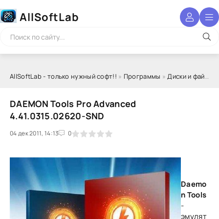
AllSoftLab
AllSoftLab - только нужный софт!!
»
Программы
»
Диски и файлы
DAEMON Tools Pro Advanced
4.41.0315.02620-SND
04 дек 2011, 14:13
1
2
3
4
5
0
Daemo
n Tools
-
эмулят