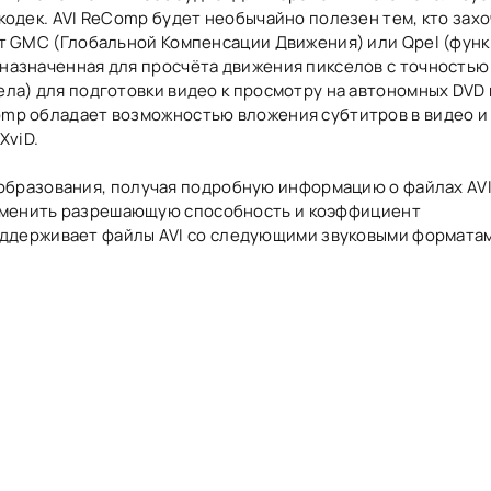
 кодек. AVI ReComp будет необычайно полезен тем, кто зах
от GMC (Глобальной Компенсации Движения) или Qpel (функ
назначенная для просчёта движения пикселов с точностью 
ела) для подготовки видео к просмотру на автономных DVD 
mp обладает возможностью вложения субтитров в видео и
 XviD.
образования, получая подробную информацию о файлах AVI
 изменить разрешающую способность и коэффициент
ддерживает файлы AVI со следующими звуковыми форматами