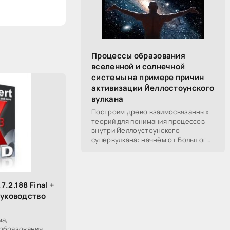
Процессы образования
вселенной и солнечной
системы на примере причин
активизации Йеллостоунского
вулкана
Построим древо взаимосвязанных
теорий для понимания процессов
внутри Йеллоустоунского
супервулкана: начнём от Большого
Взрыва, разберём процессы
построения вселенной, солнечной
системы в частности,
.2.188 Final +
руководство
ма,
образования