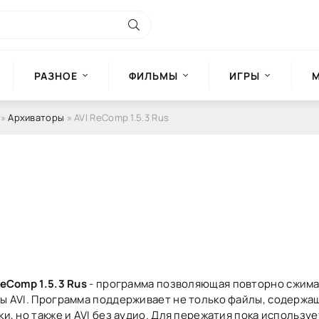
РАЗНОЕ
ФИЛЬМЫ
ИГРЫ
»
Архиваторы
» AVI ReComp 1.5.3 Rus
ReComp 1.5.3 Rus
- программа позволяющая повторно сжима
ы AVI. Программа поддерживает не только файлы, содержа
ки, но также и AVI без аудио. Для пережатия пока использу