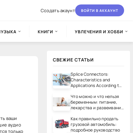
Создать акаунт
ВОЙТИ В АККАУНТ
МУЗЫКА
КНИГИ
УВЛЕЧЕНИЯ И ХОББИ
СВЕЖИЕ СТАТЬИ
Splice Connectors:
Characteristics and
Applications According to
UL/CSA Standards
Что можно и что нельзя
беременным: питание,
лекарства и развеивание
мифов
ть ваши
Как правильно продать
грузовой автомобиль:
щие аудио
подробное руководство
ется только