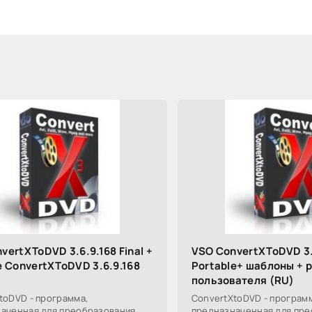
vertXToDVD 3.6.9.168 Final +
VSO ConvertXToDVD 3.7
e ConvertXToDVD 3.6.9.168
Portable+ шаблоны + 
пользователя (RU)
toDVD - программа,
ConvertXtoDVD - програм
аченная для преобразования
предназначенная для пре