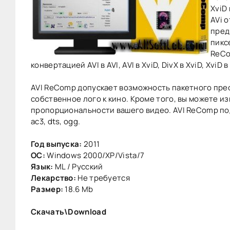
XviD
AVi 
пред
пикс
ReCo
конвертацией AVI в AVI, AVI в XviD, DivX в XviD, XviD в
AVI ReComp допускает возможность пакетного пре
собственное лого к кино. Кроме того, вы можете
пропорциональности вашего видео. AVI ReComp по
ac3, dts, ogg.
Год выпуска:
2011
ОС:
Windows 2000/XP/Vista/7
Язык:
ML / Русский
Лекарство:
Не требуется
Размер:
18.6 Mb
Скачать\Download