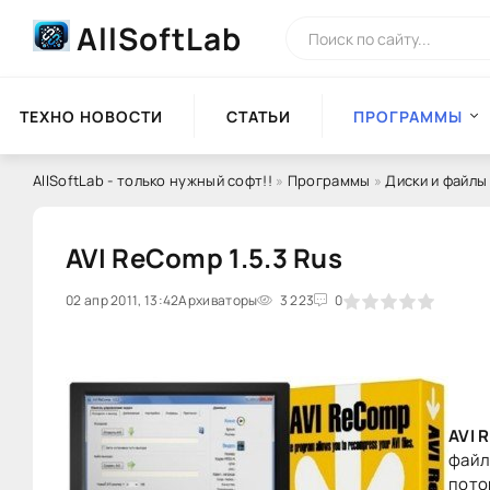
AllSoftLab
ТЕХНО НОВОСТИ
СТАТЬИ
ПРОГРАММЫ
AllSoftLab - только нужный софт!!
»
Программы
»
Диски и файлы
AVI ReComp 1.5.3 Rus
02 апр 2011, 13:42
0
Архиваторы
1
2
3
3 223
4
5
0
AVI 
файл
пото