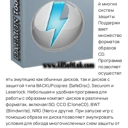
й многих
систем
защиты.
Поддержи
вает
множество
форматов
образов
CD.
Программа
позволяет
осуществл
ять эмуляцию как обычных дисков, так и дисков с
защитой типа BACKUPcopies (SafeDisc), Securom и
Laserlock. Небольшая и удобная программа для
работы с образами компакт-дисков в различных
форматах, включая ISO, CCD (CloneCD), BWT
(Blindwrite), NRG (Nero и другие. При запуске игр с
помощью образа их диска позволяет эмулировать
условия для обхода многочисленных схем защиты от