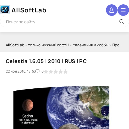
AllSoftLab
AllSoftLab - только нужный софт!!
»
Увлечения и хобби
»
Прочие хобби
Celestia 1.6.05 | 2010 | RUS | PC
22 ноя 2010, 18:53
1
2
3
4
5
0