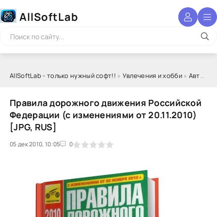
AllSoftLab
AllSoftLab - только нужный софт!!
»
Увлечения и хобби
»
Авто - Мото
Правила дорожного движения Российской
Федерации (с изменениями от 20.11.2010)
[JPG, RUS]
05 дек 2010, 10:05
1
2
3
4
5
0