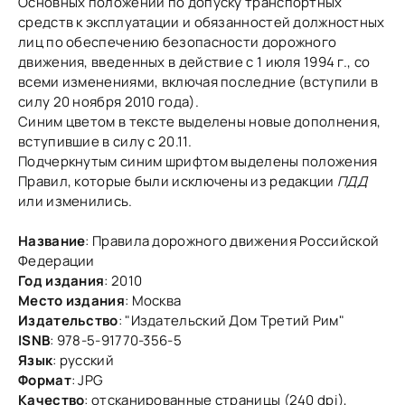
Основных положений по допуску транспортных
средств к эксплуатации и обязанностей должностных
лиц по обеспечению безопасности дорожного
движения, введенных в действие с 1 июля 1994 г., со
всеми изменениями, включая последние (вступили в
силу 20 ноября 2010 года).
Синим цветом в тексте выделены новые дополнения,
вступившие в силу с 20.11.
Подчеркнутым синим шрифтом выделены положения
Правил, которые были исключены из редакции
ПДД
или изменились.
Название
: Правила дорожного движения Российской
Федерации
Год издания
: 2010
Место издания
: Москва
Издательство
: "Издатeльский Дoм Тpетий Pим"
ISNB
: 978-5-91770-356-5
Язык
: русский
Формат
: JPG
Качество
: отсканированные страницы (240 dpi),