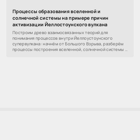
Процессы образования вселенной и
солнечной системы на примере причин
активизации Йеллостоунского вулкана
Построим древо взаимосвязанных теорий для
понимания процессов внутри Йеллоустоунского
супервулкана: начнём от Большого Взрыва, разберём
процессы построения вселенной, солнечной системы в
частности,
AllSoftLab
2009-2023 ©
AllSoftLab