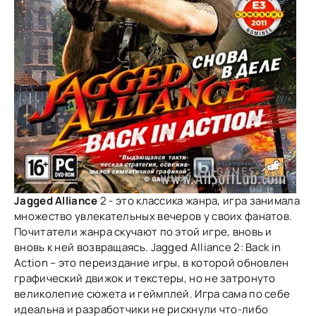
Jagged Alliance
2 - это классика жанра, игра занимала
множество увлекательных вечеров у своих фанатов.
Почитатели жанра скучают по этой игре, вновь и
вновь к ней возвращаясь. Jagged Alliance 2: Back in
Action – это переиздание игры, в которой обновлен
графический движок и текстеры, но не затронуто
великолепие сюжета и геймплей. Игра сама по себе
идеальна и разработчики не рискнули что-либо