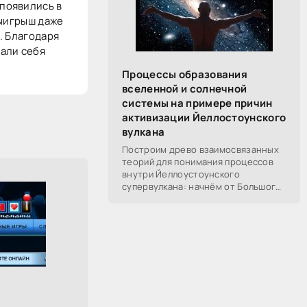
появились в
выигрыш даже
. Благодаря
али себя
Процессы образования
вселенной и солнечной
системы на примере причин
активизации Йеллостоунского
вулкана
Построим древо взаимосвязанных
теорий для понимания процессов
внутри Йеллоустоунского
супервулкана: начнём от Большого
Взрыва, разберём процессы
построения вселенной, солнечной
системы в частности,