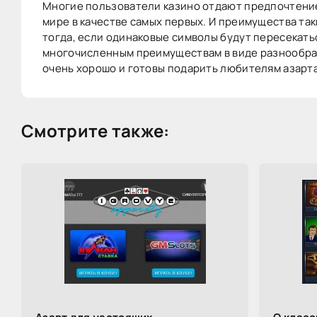
Многие пользователи казино отдают предпочтение
мире в качестве самых первых. И преимущества так
тогда, если одинаковые символы будут пересекать
многочисленным преимуществам в виде разнообраз
очень хорошо и готовы подарить любителям азарта
Смотрите также: