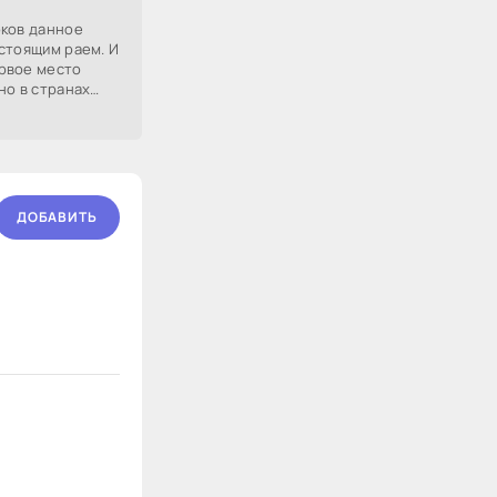
н
оков данное
стоящим раем. И
рвое место
но в странах
тому, что
ДОБАВИТЬ