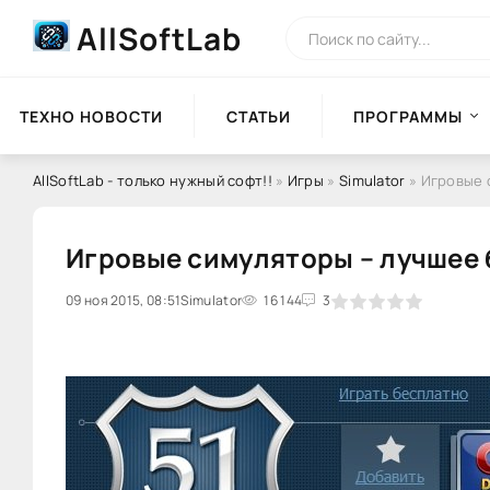
AllSoftLab
ТЕХНО НОВОСТИ
СТАТЬИ
ПРОГРАММЫ
AllSoftLab - только нужный софт!!
»
Игры
»
Simulator
» Игровые 
Игровые симуляторы – лучшее
09 ноя 2015, 08:51
0
Simulator
1
2
3
16 144
4
5
3