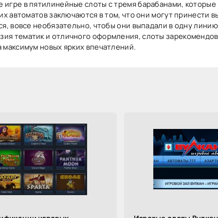
 игре в пятилинейные слоты с тремя барабанами, которые 
их автоматов заключаются в том, что они могут принести 
ся, вовсе необязательно, чтобы они выпадали в одну линию
ия тематик и отличного оформления, слоты зарекомендов
 максимум новых ярких впечатлений.