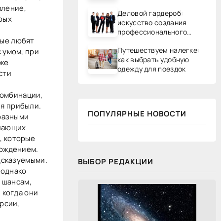
мление,
Деловой гардероб:
рых
искусство создания
профессионального
рые любят
образа
Путешествуем налегке:
с умом, при
как выбрать удобную
кже
одежду для поездок
сти
комбинации,
ия прибыли.
ПОПУЛЯРНЫЕ НОВОСТИ
 разными
елающих
ы
, которые
вождением.
дсказуемыми.
ВЫБОР РЕДАКЦИИ
 однако
 шансам,
 когда они
рсии,