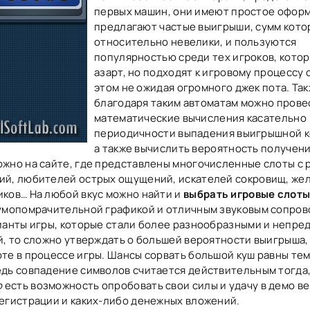
первых машин, они имеют простое офор
предлагают частые выигрыши, сумм кото
относительно невелики, и пользуются
популярностью среди тех игроков, кото
азарт, но подходят к игровому процессу 
этом не ожидая огромного джек пота. Та
благодаря таким автоматам можно прове
математические вычисления касательно
периодичности выпадения выигрышной 
а также вычислить вероятность получен
ожно на сайте, где представлены многочисленные слоты с
ний, любителей острых ощущений, искателей сокровищ, ж
иков… На любой вкус можно найти и
выбрать игровые слот
 умопомрачительной графикой и отличным звуковым сопро
ианты игры, которые стали более разнообразными и непре
й, то сложно утверждать о большей вероятности выигрыша,
те в процессе игры. Шансы сорвать большой куш равны тем
дь совпадение символов считается действительным тогда,
о
есть возможность опробовать свои силы и удачу в демо ве
егистрации и каких-либо денежных вложений.