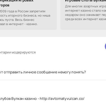
сификации игровых
Игровые слоты Вулка
торов
Для многих азартных игр
интернет казино стало на
2009 года в России запретили
недаром оно занимает пе
ость игорного бизнеса, но ниша
среди всех интернет кази
ась пуста. Весь бизнес
СНГ. А все это благодаря 
вал в интернет - казино.
интернет казино
ентарии модерируются
ут отправить личное сообщение немогу понять?
убов Вулкан казино - http://avtomatyvulcan.co/