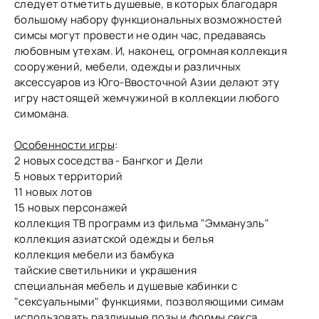
следует отметить душевые, в которых благодаря
большому набору функциональных возможностей
симсы могут провести не один час, предаваясь
любовным утехам. И, наконец, огромная коллекция
сооружений, мебели, одежды и различных
аксессуаров из Юго-Ввосточной Азии делают эту
игру настоящей жемчужиной в коллекции любого
симомана.
Особенности игры
:
2 новых соседства - Бангког и Дели
5 новых территорий
11 новых лотов
15 новых персонажей
коллекция ТВ программ из фильма "Эммануэль"
коллекция азиатской одежды и белья
коллекция мебели из бамбука
тайские светильники и украшения
специальная мебель и душевые кабинки с
"сексуальными" функциями, позволяющими симам
использовать различные позы и формы секса