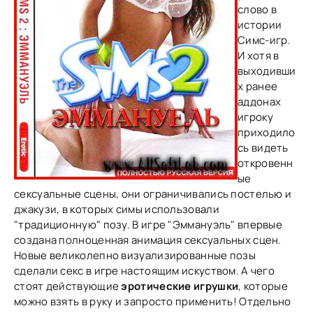
слово в
истории
Симс-игр.
И хотя в
выходивши
х ранее
аддонах
игроку
приходило
сь видеть
откровенн
ые
сексуальные сцены, они ограничивались постелью и
джакузи, в которых симы использовали
"традиционную" позу. В игре "Эммануэль" впервые
создана полноценная анимация сексуальных сцен.
Новые великолепно визуализированные позы
сделали секс в игре настоящим искуством. А чего
стоят действующие
эротические игрушки
, которые
можно взять в руку и запросто применить! Отдельно