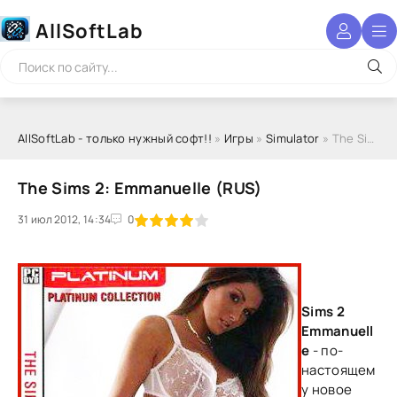
AllSoftLab
AllSoftLab - только нужный софт!!
»
Игры
»
Simulator
» The Sims 2: Emmanuelle (RUS)
The Sims 2: Emmanuelle (RUS)
31 июл 2012, 14:34
1
2
3
4
5
0
Sims 2
Emmanuell
e
- по-
настоящем
у новое