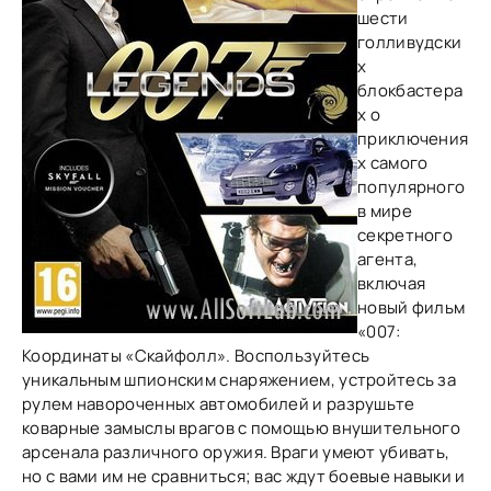
шести
голливудски
х
блокбастера
х о
приключения
х самого
популярного
в мире
секретного
агента,
включая
новый фильм
«007:
Координаты «Скайфолл». Воспользуйтесь
уникальным шпионским снаряжением, устройтесь за
рулем навороченных автомобилей и разрушьте
коварные замыслы врагов с помощью внушительного
арсенала различного оружия. Враги умеют убивать,
но с вами им не сравниться; вас ждут боевые навыки и