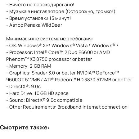
- Ничего не перекодировано!
- Музыка в инсталляторе (Осторожно, громко!)
- Время установки 15 минут!
- Автор Репака WildDeer
Минимальные системные требоваия
:
- OS: Windows® XP/ Windows® Vista / Windows® 7
- Processor: Intel® Core™ 2 Duo E6600 or AMD
Phenom™ X3 8750 processor or better
- Memory: 2 GB RAM
- Graphics: Shader 3.0 or better NVIDIA® GeForce™
9600GT 512MB / ATI® Radeon™ HD 3870 512MB or better
- DirectX®: 9.0c
- Hard Drive: 10 GB HD space
- Sound: DirectX® 9.0c compatible
- Other Requirements: Broadband Internet connection
Смотрите также: