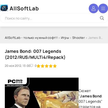
AllSoftLab
AllSoftLab - только нужный софт!!
»
Игры
»
Shooter
» James Bond: 007 Legends (2012/RUS/MULTi4/Repack)
James Bond: 007 Legends
(2012/RUS/MULTi4/Repack)
20 ноя 2012, 13:00
1
2
3
4
5
0
Сюжет
"
James Bond
:
007 Legends"
строится на