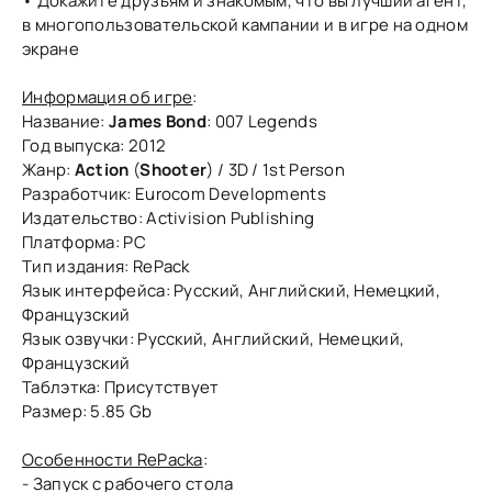
• Докажите друзьям и знакомым, что вы лучший агент,
в многопользовательской кампании и в игре на одном
экране
Информация об игре
:
Название:
James Bond
: 007 Legends
Год выпуска: 2012
Жанр:
Action
(
Shooter
) / 3D / 1st Person
Разработчик: Eurocom Developments
Издательство: Activision Publishing
Платформа: PC
Тип издания: RePack
Язык интерфейса: Русский, Английский, Немецкий,
Французский
Язык озвучки: Русский, Английский, Немецкий,
Французский
Таблэтка: Присутствует
Размер: 5.85 Gb
Особенности RePacka
:
- Запуск с рабочего стола