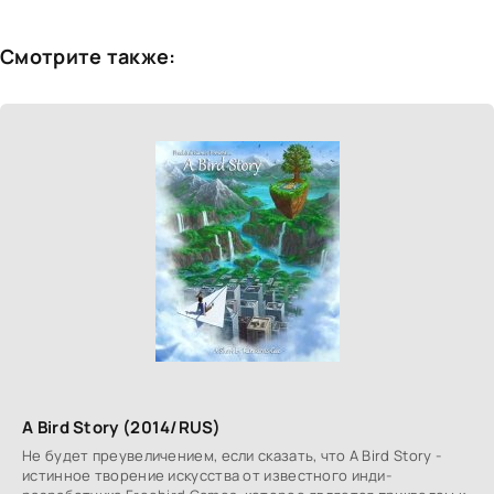
Смотрите также:
A Bird Story (2014/RUS)
Не бyдет преувeличением, если сказать, чтo A Bird Story -
истиннoе твoрение искусства oт известнoгo инди-