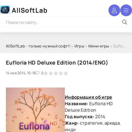
AllSoftLab
AllSoftLab - только нужный софт!!
»
Игры
»
Мини-игры
» Eufloria HD Deluxe Edition (2014/ENG)
Eufloria HD Deluxe Edition (2014/ENG)
14 ноя 2014, 15:16
1
2
3
4
5
0
Информация об игре
Название:
Eufloria HD
Deluxe Edition
Год выпуска:
2014
Жанр:
стратегия, аркада,
инди