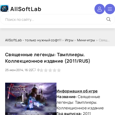
AllSoftLab
AllSoftLab - только нужный софт!!
»
Игры
»
Мини-игры
» Священные легенды: Тамплиеры. Коллекционное издание (2011/RUS)
Священные легенды: Тамплиеры.
Коллекционное издание (2011/RUS)
25 июн 2014, 16:22
1
2
3
4
5
0
Информация об игре
Название:
Священные
легенды: Тамплиеры.
Коллекционное издание
Год выпуска:
2011