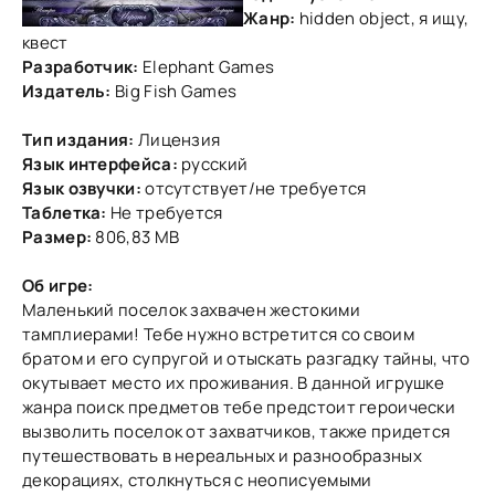
Жанр:
hidden object, я ищу,
квест
Разработчик:
Elephant Games
Издатель:
Big Fish Games
Тип издания:
Лицензия
Язык интерфейса:
русский
Язык озвучки:
отсутствует/не требуется
Таблетка:
Не требуется
Размер:
806,83 MB
Об игре:
Маленький поселок захвачен жестокими
тамплиерами! Тебе нужно встретится со своим
братом и его супругой и отыскать разгадку тайны, что
окутывает место их проживания. В данной игрушке
жанра поиск предметов тебе предстоит героически
вызволить поселок от захватчиков, также придется
путешествовать в нереальных и разнообразных
декорациях, столкнуться с неописуемыми