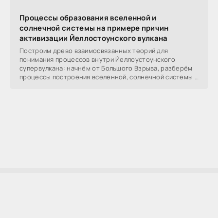
Процессы образования вселенной и
солнечной системы на примере причин
активизации Йеллостоунского вулкана
Построим древо взаимосвязанных теорий для
понимания процессов внутри Йеллоустоунского
супервулкана: начнём от Большого Взрыва, разберём
процессы построения вселенной, солнечной системы в
частности,
AllSoftLab
2009-2023 ©
AllSoftLab