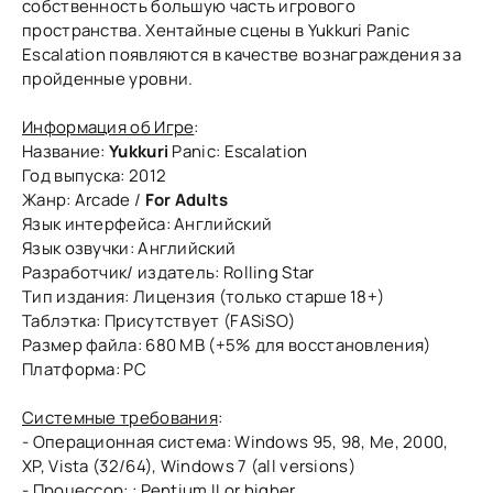
собственность большую часть игрового
пространства. Хентайные сцены в Yukkuri Panic
Escalation появляются в качестве вознаграждения за
пройденные уровни.
Информация об Игре
:
Название:
Yukkuri
Panic: Escalation
Год выпуска: 2012
Жанр: Arcade /
For Adults
Язык интерфейса: Английский
Язык озвучки: Английский
Разработчик/ издатель: Rolling Star
Тип издания: Лицензия (только старше 18+)
Таблэтка: Присутствует (FASiSO)
Размер файла: 680 MB (+5% для восстановления)
Платформа: PC
Системные требования
:
- Операционная система: Windows 95, 98, Me, 2000,
XP, Vista (32/64), Windows 7 (all versions)
- Процессор: : Pentium II or higher