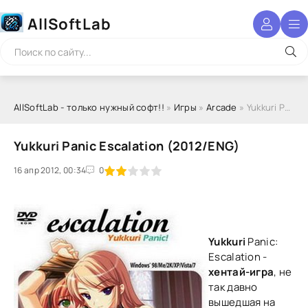
AllSoftLab
AllSoftLab - только нужный софт!!
»
Игры
»
Arcade
» Yukkuri Panic Escalation (2012/ENG)
Yukkuri Panic Escalation (2012/ENG)
16 апр 2012, 00:34
1
2
3
4
5
0
Yukkuri
Panic:
Escalation -
хентай-игра
, не
так давно
вышедшая на