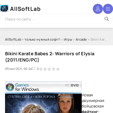
AllSoftLab
AllSoftLab - только нужный софт!!
»
Игры
»
Arcade
» Bikini Karate Babes 2: Warriors of Elysia (2011/ENG/PC)
Bikini Karate Babes 2: Warriors of Elysia
(2011/ENG/PC)
09 июл 2011, 00:24
1
2
3
4
5
0
Новая
двухмерная
бойцовская
файтинг
-