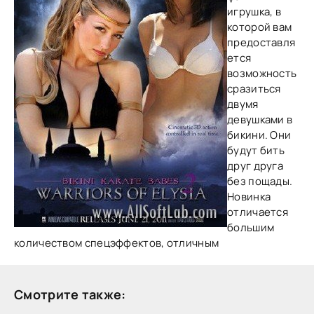
игрушка, в
которой вам
предоставля
ется
возможность
сразиться
двумя
девушками в
бикини. Они
будут бить
друг друга
без пощады.
Новинка
отличается
большим
количеством спецэффектов, отличным
Смотрите также: