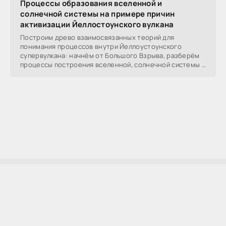
Процессы образования вселенной и
солнечной системы на примере причин
активизации Йеллостоунского вулкана
Построим древо взаимосвязанных теорий для
понимания процессов внутри Йеллоустоунского
супервулкана: начнём от Большого Взрыва, разберём
процессы построения вселенной, солнечной системы в
частности,
AllSoftLab
2009-2023 ©
AllSoftLab