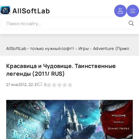
AllSoftLab
AllSoftLab - только нужный софт!!
»
Игры
»
Adventure (Приключения)
Красавица и Чудовище. Таинственные
легенды (2011/ RUS)
27 янв 2012, 22:21
1
2
3
4
5
0