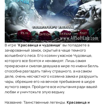
В игре "
Красавица и чудовище
" вы попадаете в
зачарованный замок, скрытый в чаще темного
волшебного леса. Его хозяин ужасное Чудовище,
которого все боятся и ненавидят. Лишь самая
прекрасная и смелая девушка в мире по имени Белль
способна разгадать тайну страшного, а на самом
деле, очень несчастного хозяина замка и разрушить
чары, обрекшие его на вечное пребывание в шкуре
жуткого зверя. Пройдите все испытания ради вашей
любви и уничтожьте злую ведьму.
Название: Таинственные легенды.
Красавица и