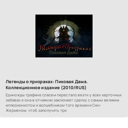
Легенды о призраках: Пиковая Дама.
Коллекционное издание (2010/RUS)
Единожды графине совсем перестало везти у всех карточных
забавах и она в отчаянии заключает сделку с самым великим
иллюзионистом и волшебником того времени Сен-
Жерменом, чтоб заполучить три