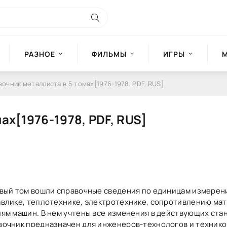
РАЗНОЕ
ФИЛЬМЫ
ИГРЫ
очник металлиста в 5 томах[1976-1978, PDF, RUS]
ах[1976-1978, PDF, RUS]
вый том вошли справочные сведения по единицам измерени
влике, теплотехнике, электротехнике, сопротивлению ма
ям машин. В нем учтены все изменения в действующих ста
вочник предназначен для инженеров-технологов и технико