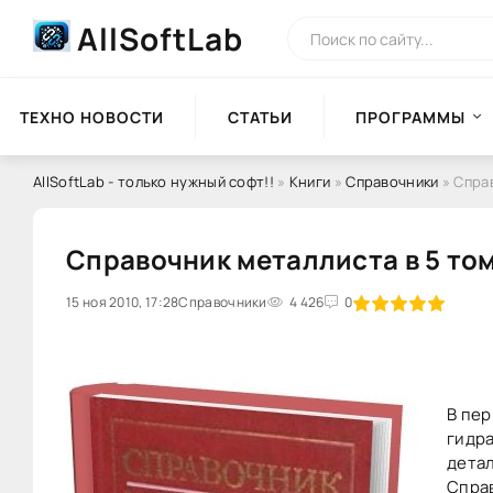
AllSoftLab
ТЕХНО НОВОСТИ
СТАТЬИ
ПРОГРАММЫ
AllSoftLab - только нужный софт!!
»
Книги
»
Справочники
» Справ
Справочник металлиста в 5 том
15 ноя 2010, 17:28
100
Справочники
1
2
3
4 426
4
5
0
В пер
гидра
детал
Спра