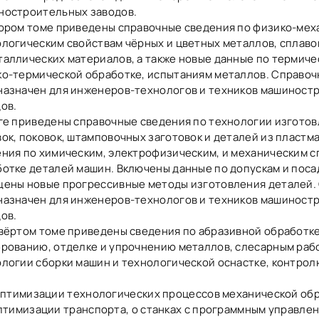
ностроительных заводов.
ором томе приведены справочные сведения по физико-мех
логическим свойствам чёрных и цветных металлов, сплаво
аллических материалов, а также новые данные по термиче
ко-термической обработке, испытаниям металлов. Справоч
назначен для инженеров-технологов и техников машиност
ов.
ге приведены справочные сведения по технологии изгото
ок, поковок, штамповочных заготовок и деталей из пластма
ния по химическим, электрофизическим, и механическим 
отке деталей машин. Включены данные по допускам и поса
щены новые прогрессивные методы изготовления деталей.
назначен для инженеров-технологов и техников машиност
ов.
вёртом томе приведены сведения по абразивной обработке
рованию, отделке и упрочнению металлов, слесарным раб
логии сборки машин и технологической оснастке, контрол
оптимизации технологических процессов механической обр
тимизации транспорта, о станках с программным управлен