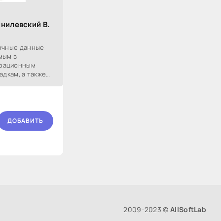
нилевский В.
вочные данные
мым в
ерационным
адкам, а также
ти поверхности
ДОБАВИТЬ
2009-2023 ©
AllSoftLab