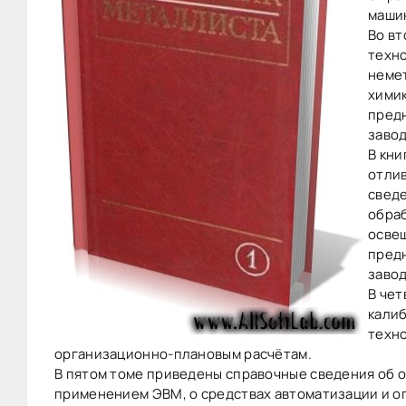
маши
Во вт
техно
немет
хими
пред
завод
В кни
отлив
сведе
обраб
осве
пред
завод
В чет
калиб
техно
организационно-плановым расчётам.
В пятом томе приведены справочные сведения об 
применением ЭВМ, о средствах автоматизации и оп