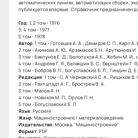
автоматических линиях, автоматизации сборки, э
публикуется впервые. Справочник предназначен д
Год
: 1, 2 том - 1976
3, 4 том - 1977
5 том - 1978
Автор
: 1 том - Готовцев А. А., Демидов С. П., Карп А. 
2 том - Акимова А. Ю., Арзамасов Б.Н., Арутюнова И. 
3 том - Баклунов Е. Д., Белопухов А.К., Жебин М. И., 
4 том - Андреев Г. Я., Балакшин Б. С., Бернштейн Г. Я,
5 том - Бобров В. П., Богуславский Б. Л., Гиндин Д. Е.,
Редакция
: 1 том - С. А Чернавский С. А., Рещиков В. 
2 том - Рахтштадт А. Г., Брострем В. А.
3 том - Малов А. Н.
4 том - Новиков М. П., Орлов П. Н.
5 том - Богуславский Б. Л.
Язык
: Русский
Жанр
: Машиностроение / материаловедение
Издательство
: Москва, "Машиностроение"
Формат
: PDF