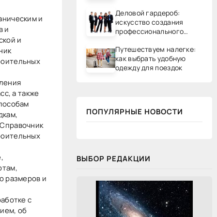
Деловой гардероб:
аническим и
искусство создания
в и
профессионального
ской и
образа
Путешествуем налегке:
ник
как выбрать удобную
роительных
одежду для поездок
вления
сс, а также
способам
ПОПУЛЯРНЫЕ НОВОСТИ
дкам,
 Справочник
роительных
,
ВЫБОР РЕДАКЦИИ
отам,
ю размеров и
аботке с
ием, об