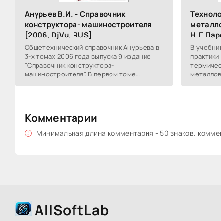
Анурьев В.И. - Справочник
Техноло
конструктора- машиностроителя
металло
[2006, DjVu, RUS]
Н.Г.Пар
Общетехнический справочник Анурьева в
В учебни
3-х томах 2006 года выпуска 9 издание
практики
"Справочник конструктора-
термичес
машиностроителя". В первом томе
металлов
издания приведены общие сведения и
обращено
справочные данные
интенсиф
Комментарии
Минимальная длина комментария - 50 знаков. комм
AllSoftLab