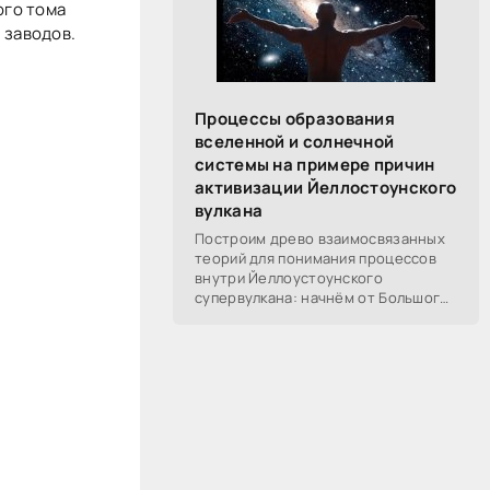
ого тома
 заводов.
Процессы образования
вселенной и солнечной
системы на примере причин
активизации Йеллостоунского
вулкана
Построим древо взаимосвязанных
теорий для понимания процессов
внутри Йеллоустоунского
супервулкана: начнём от Большого
Взрыва, разберём процессы
построения вселенной, солнечной
системы в частности,