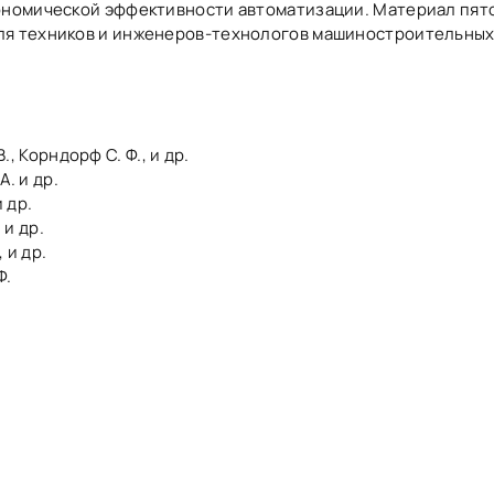
кономической эффективности автоматизации. Материал пят
ля техников и инженеров-технологов машиностроительных
В., Корндорф С. Ф., и др.
А. и др.
и др.
 и др.
 и др.
Ф.