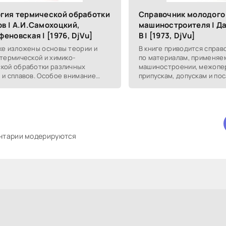
гия термической обработки
Справочник молодого
в | А.И.Самохоцкий,
машиностроителя | Да
феновская | [1976, DjVu]
В | [1973, DjVu]
ке изложены основы теории и
В книге приводится спра
 термической и химико-
по материалам, применяе
кой обработки различных
машиностроении, межоп
 и сплавов. Особое внимание
припускам, допускам и пос
 на новые методы и
достижимой шероховатос
икацию процессов термической
при обработке на
ентарии модерируются