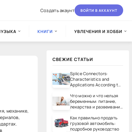
Создать акаунт
ВОЙТИ В АККАУНТ
МУЗЫКА
КНИГИ
УВЛЕЧЕНИЯ И ХОББИ
СВЕЖИЕ СТАТЬИ
Splice Connectors:
Characteristics and
Applications According to
UL/CSA Standards
Что можно и что нельзя
беременным: питание,
лекарства и развеивание
я, механике,
мифов
териалов,
Как правильно продать
грузовой автомобиль:
ндартах.
подробное руководство
в