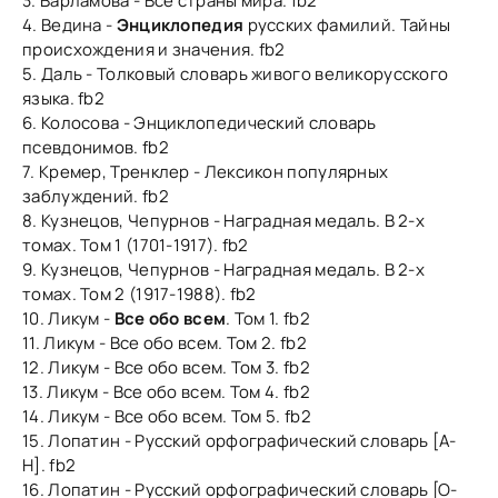
3. Варламова - Все страны мира. fb2
4. Ведина -
Энциклопедия
русских фамилий. Тайны
происхождения и значения. fb2
5. Даль - Толковый словарь живого великорусского
языка. fb2
6. Колосова - Энциклопедический словарь
псевдонимов. fb2
7. Кремер, Тренклер - Лексикон популярных
заблуждений. fb2
8. Кузнецов, Чепурнов - Наградная медаль. В 2-х
томах. Том 1 (1701-1917). fb2
9. Кузнецов, Чепурнов - Наградная медаль. В 2-х
томах. Том 2 (1917-1988). fb2
10. Ликум -
Все обо всем
. Том 1. fb2
11. Ликум - Все обо всем. Том 2. fb2
12. Ликум - Все обо всем. Том 3. fb2
13. Ликум - Все обо всем. Том 4. fb2
14. Ликум - Все обо всем. Том 5. fb2
15. Лопатин - Русский орфографический словарь [А-
Н]. fb2
16. Лопатин - Русский орфографический словарь [О-