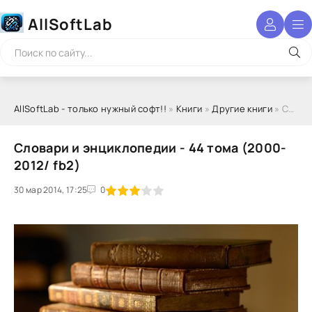
AllSoftLab
AllSoftLab - только нужный софт!!
»
Книги
»
Другие книги
» Словари и энциклопедии - 44 тома (2000-2012/ fb2)
Словари и энциклопедии - 44 тома (2000-
2012/ fb2)
30 мар 2014, 17:25
1
2
3
4
5
0