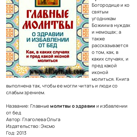
Богородице и ко
святым
угодникам
Божиим в нуждах
и немощах; а
также
рассказывается
о том, как, в
каких случаях, и
пред какой
иконой
молиться. Книга
выполнена так, чтобы ее могли читать и люди со
слабым зрением.
Название: Главные
молитвы о здравии
и избавлении
от бед
Автор: Глаголева Ольга
Издательство: Эксмо
Год: 2013