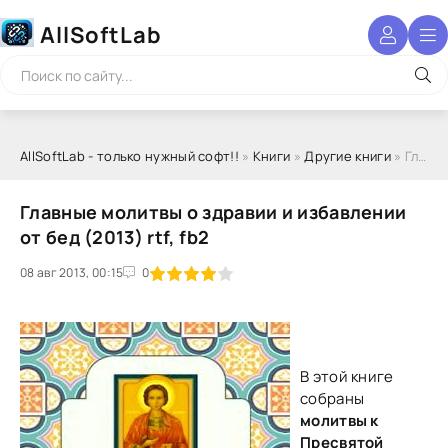
AllSoftLab
AllSoftLab - только нужный софт!!
»
Книги
»
Другие книги
» Главные молитвы о здравии и избавлении от бед (2013) rtf, fb2
Главные молитвы о здравии и избавлении
от бед (2013) rtf, fb2
08 авг 2013, 00:15
1
2
3
4
5
0
В этой книге
собраны
молитвы к
Пресвятой