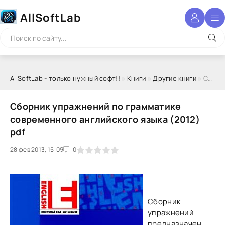
AllSoftLab
AllSoftLab - только нужный софт!!
»
Книги
»
Другие книги
» Сборник упражнений по грамматике современного английского языка (2012) pdf
Сборник упражнений по грамматике
современного английского языка (2012)
pdf
28 фев 2013, 15:09
1
2
3
4
5
0
Сборник
упражнений
предназначен