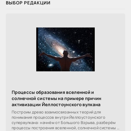
ВЫБОР РЕДАКЦИИ
Процессы образования вселенной и
солнечной системы на примере причин
активизации Йеллостоунского вулкана
Построим древо взаимосвязанных теорий для
понимания процессов внутри Йеллоустоунского
супервулкана: начнём от Большого Взрыва, разберём
процессы построения вселенной, солнечной системы в