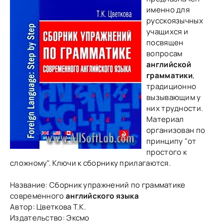
именно для
русскоязычных
учащихся и
посвящен
вопросам
английской
грамматики
,
традиционно
вызывающим у
них трудности.
Материал
организован по
принципу "от
простого к
сложному". Ключи к сборнику прилагаются.
Название: Сборник упражнений по грамматике
современного
английского языка
Автор: Цветкова Т.К.
Издательство: Эксмо