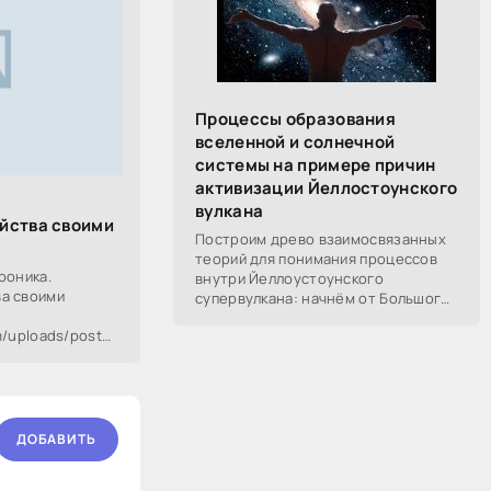
Процессы образования
вселенной и солнечной
системы на примере причин
активизации Йеллостоунского
вулкана
йства своими
Построим древо взаимосвязанных
теорий для понимания процессов
роника.
внутри Йеллоустоунского
а своими
супервулкана: начнём от Большого
Взрыва, разберём процессы
om/uploads/posts/2009-
построения вселенной, солнечной
bj8yw.jpeg[/thumb]
системы в частности,
ДОБАВИТЬ