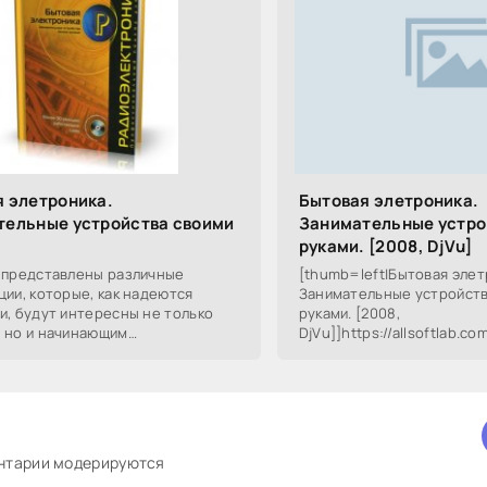
 элетроника.
Бытовая элетроника.
тельные устройства своими
Занимательные устро
руками. [2008, DjVu]
 представлены различные
[thumb=left|Бытовая элет
ции, которые, как надеются
Занимательные устройств
и, будут интересны не только
руками. [2008,
 но и начинающим
DjVu]]https://allsoftlab.c
ителям. Для удобства при
08/1250751714_cka1heq4ng
ии конструкций приведены
В книrе представлены
ентарии модерируются