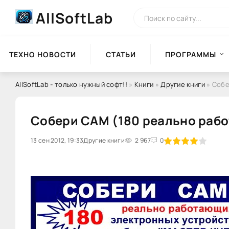
AllSoftLab
ТЕХНО НОВОСТИ
СТАТЬИ
ПРОГРАММЫ
AllSoftLab - только нужный софт!!
»
Книги
»
Другие книги
» Собе
Собери САМ (180 реально рабо
13 сен 2012, 19:33
80
Другие книги
1
2
3
2 967
4
5
0