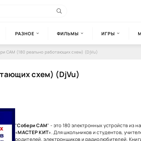
РАЗНОЕ
ФИЛЬМЫ
ИГРЫ
ри САМ (180 реально работающих схем) (DjVu)
тающих схем) (DjVu)
"
Собери САМ
" - это 180 электронных устройств из н
«
МАСТЕР КИТ
». Для школьников и студентов, учител
родителей, электронщиков и радиолюбителей. Книг