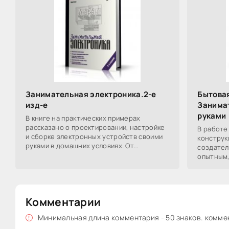
Занимательная электроника.2-е
Бытовая
изд-е
Занима
руками
В книге на практических примерах
рассказано о проектировании, настройке
В работе
и сборке электронных устройств своими
конструк
руками в домашних условиях. От
создател
физических основ электроники, описания
опытным,
устройства и
радиолюб
повторен
Комментарии
Минимальная длина комментария - 50 знаков. комм