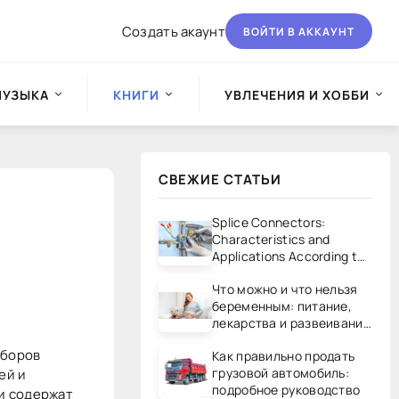
Создать акаунт
ВОЙТИ В АККАУНТ
МУЗЫКА
КНИГИ
УВЛЕЧЕНИЯ И ХОББИ
СВЕЖИЕ СТАТЬИ
Splice Connectors:
Characteristics and
Applications According to
UL/CSA Standards
Что можно и что нельзя
беременным: питание,
лекарства и развеивание
мифов
аборов
Как правильно продать
грузовой автомобиль:
ей и
подробное руководство
и содержат