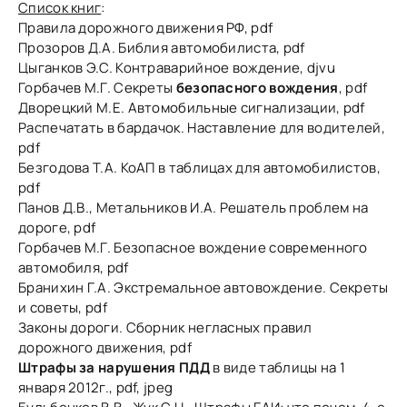
Список книг
:
Правила дорожного движения РФ, pdf
Прозоров Д.А. Библия автомобилиста, pdf
Цыганков Э.С. Контраварийное вождение, djvu
Горбачев М.Г. Секреты
безопасного вождения
, pdf
Дворецкий М.Е. Автомобильные сигнализации, pdf
Распечатать в бардачок. Наставление для водителей,
pdf
Безгодова Т.А. КоАП в таблицах для автомобилистов,
pdf
Панов Д.В., Метальников И.А. Решатель проблем на
дороге, pdf
Горбачев М.Г. Безопасное вождение современного
автомобиля, pdf
Бранихин Г.А. Экстремальное автовождение. Секреты
и советы, pdf
Законы дороги. Сборник негласных правил
дорожного движения, pdf
Штрафы за нарушения ПДД
в виде таблицы на 1
января 2012г., pdf, jpeg