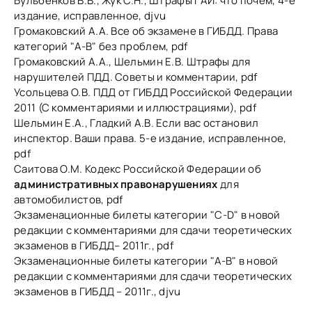
Бульбенков В.В., Жук С.Н., Штрафы ГАИ: что почем, 4-е
издание, исправленное, djvu
Громаковский А.А. Все об экзамене в ГИБДД. Права
категорий "А-В" без проблем, pdf
Громаковский А.А., Шельмин Е.В. Штрафы для
нарушителей ПДД. Советы и комментарии, pdf
Усольцева О.В. ПДД от ГИБДД Российской Федерации
2011 (С комментариями и иллюстрациями), pdf
Шельмин Е.А., Гладкий А.В. Если вас остановил
инспектор. Ваши права. 5-е издание, исправленное,
pdf
Саитова О.М. Кодекс Российской Федерации об
административных правонарушениях
для
автомобилистов, pdf
Экзаменационные билеты категории "С-D" в новой
редакции с комментариями для сдачи теоретических
экзаменов в ГИБДД– 2011г., pdf
Экзаменационные билеты категории "А-В" в новой
редакции с комментариями для сдачи теоретических
экзаменов в ГИБДД – 2011г., djvu