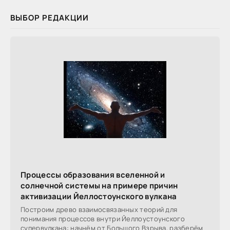
ВЫБОР РЕДАКЦИИ
Процессы образования вселенной и
солнечной системы на примере причин
активизации Йеллостоунского вулкана
Построим древо взаимосвязанных теорий для
понимания процессов внутри Йеллоустоунского
супервулкана: начнём от Большого Взрыва, разберём