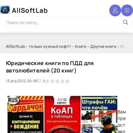
AllSoftLab
AllSoftLab - только нужный софт!!
»
Книги
»
Другие книги
» Юридические книги по ПДД для автолюбителей (20 книг)
Юридические книги по ПДД для
автолюбителей (20 книг)
13 апр 2012, 00:38
1
2
3
4
5
0
Вам
пре
дст
авл