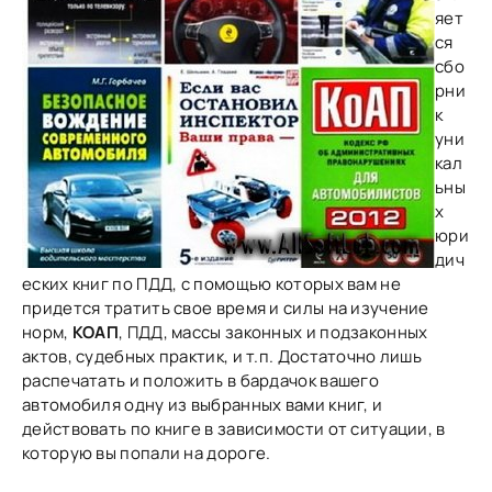
яет
ся
сбо
рни
к
уни
кал
ьны
х
юри
дич
еских книг по ПДД, с помощью которых вам не
придется тратить свое время и силы на изучение
норм,
КОАП
, ПДД, массы законных и подзаконных
актов, судебных практик, и т.п. Достаточно лишь
распечатать и положить в бардачок вашего
автомобиля одну из выбранных вами книг, и
действовать по книге в зависимости от ситуации, в
которую вы попали на дороге.