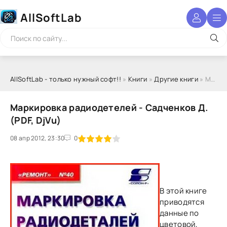
AllSoftLab
AllSoftLab - только нужный софт!!
»
Книги
»
Другие книги
» Маркировка радиодетелей - Садченков Д. (PDF, DjVu)
Маркировка радиодетелей - Садченков Д.
(PDF, DjVu)
08 апр 2012, 23:30
1
2
3
4
5
0
В этой книге
приводятся
данные по
цветовой,