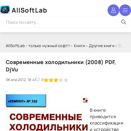
AllSoftLab
AllSoftLab - только нужный софт!!
»
Книги
»
Другие книги
» Современные холодильники (2008) PDF, DjVu
Современные холодильники (2008) PDF,
DjVu
06 апр 2012, 18:41
1
2
3
4
5
0
В книге
приводится
классификация
и устройство