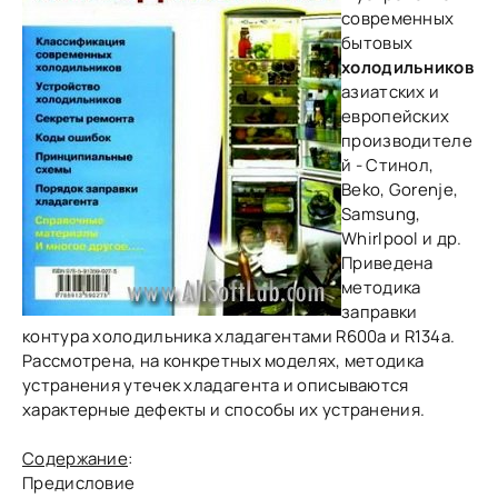
современных
бытовых
холодильников
азиатских и
европейских
производителе
й - Стинол,
Beko, Gorenje,
Samsung,
Whirlpool и др.
Приведена
методика
заправки
контура холодильника хладагентами R600a и R134a.
Рассмотрена, на конкретных моделях, методика
устранения утечек хладагента и описываются
характерные дефекты и способы их устранения.
Содержание
:
Предисловие