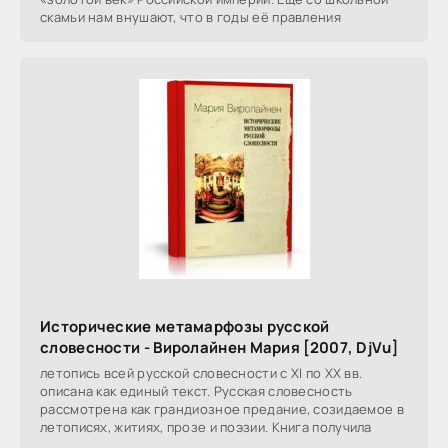
скамьи нам внушают, что в годы её правления
Исторические метамарфозы русской
словесности - Виролайнен Мария [2007, DjVu]
летопись всей русской словесности с XI по XX вв.
описана как единый текст. Русская словесность
рассмотрена как грандиозное предание, созидаемое в
летописях, житиях, прозе и поэзии. Книга получила