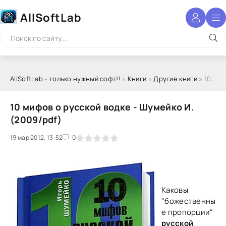
AllSoftLab
AllSoftLab - только нужный софт!!
»
Книги
»
Другие книги
» 10 мифов о русской водке - Шумейко И. (2009/pdf)
10 мифов о русской водке - Шумейко И.
(2009/pdf)
19 мар 2012, 13:52
1
2
3
4
5
0
Каковы
"божественны
е пропорции"
русской