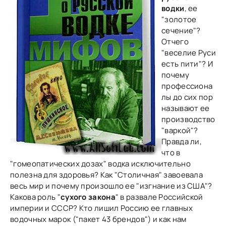
водки
, ее
"золотое
сечение"?
Отчего
"веселие Руси
есть пити"? И
почему
профессиона
лы до сих пор
называют ее
производство
"варкой"?
Правда ли,
что в
"гомеопатических дозах" водка исключительно
полезна для здоровья? Как "Столичная" завоевала
весь мир и почему произошло ее "изгнание из США"?
Какова роль "
сухого закона
" в развале Российской
империи и СССР? Кто лишил Россию ее главных
водочных марок ("пакет 43 брендов") и как нам