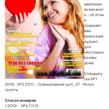
максимум
возможног
о - об этом
и
поведает
вам
красочный
журнал
для
настоящих
хозяек
дома.
Спецвыпу
ски №7
2010г., №2 2011г. - Сканирование yuril_07 - Релиз
группы
Список номеров:
1.2010г. - №5,7,11,12;