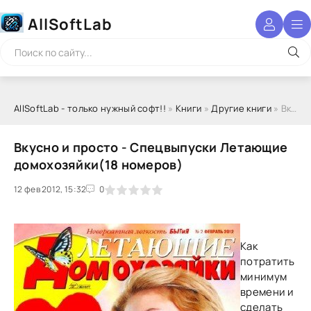
AllSoftLab
AllSoftLab - только нужный софт!!
»
Книги
»
Другие книги
» Вкусно и просто - Спецвыпуски Летающие домохозяйки(18 номеров)
Вкусно и просто - Спецвыпуски Летающие
домохозяйки(18 номеров)
12 фев 2012, 15:32
1
2
3
4
5
0
Как
потратить
минимум
времени и
сделать