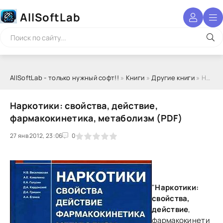
AllSoftLab
AllSoftLab - только нужный софт!!
»
Книги
»
Другие книги
» Наркотики: свойства, действие, фармакокинетика, метаболизм (PDF)
Наркотики: свойства, действие,
фармакокинетика, метаболизм (PDF)
27 янв 2012, 23:06
1
2
3
4
5
0
"
Наркотики:
свойства,
действие
,
фармакокинети