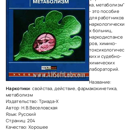
ка, метаболизм"
- это пособие
для работников
наркологически
х больниц,
наркодиспансе
ров, химико-
токсикологичес
ких и судебно-
химических
лабораторий.
Название:
Наркотики
: свойства, действие, фармакокинетика,
метаболизм
Издательство: Триада-Х
Автор: Н.В.Веселовская
Язык: Русский
Страниц: 204
Качество: Хорошее