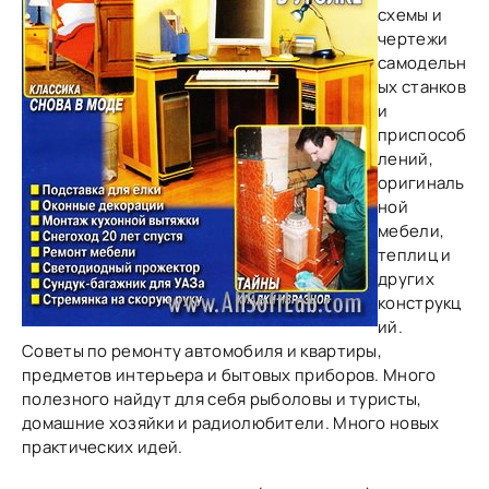
схемы и
чертежи
самодельн
ых станков
и
приспособ
лений,
оригиналь
ной
мебели,
теплиц и
других
конструкц
ий.
Советы по ремонту автомобиля и квартиры,
предметов интерьера и бытовых приборов. Много
полезного найдут для себя рыболовы и туристы,
домашние хозяйки и радиолюбители. Много новых
практических идей.