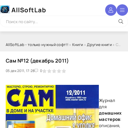
AllSoftLab
AllSoftLab - только нужный софт!!
»
Книги
»
Другие книги
» Сам №12 (декабрь 2011)
Сам №12 (декабрь 2011)
05 дек 2011, 17:28
1
2
3
4
5
0
Журнал
для
домашних
мастеров
:
описания,