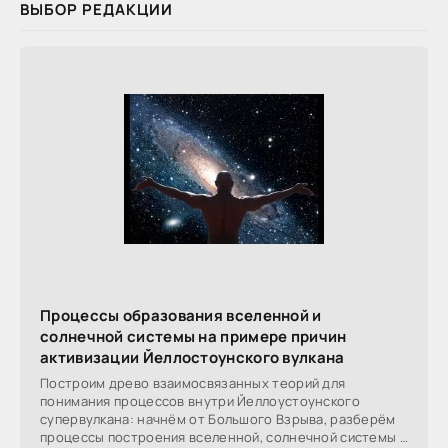
ВЫБОР РЕДАКЦИИ
Процессы образования вселенной и
солнечной системы на примере причин
активизации Йеллостоунского вулкана
Построим древо взаимосвязанных теорий для
понимания процессов внутри Йеллоустоунского
супервулкана: начнём от Большого Взрыва, разберём
процессы построения вселенной, солнечной системы в