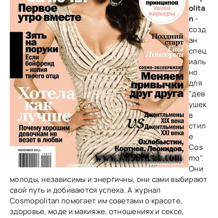
olita
n
-
созд
ан
спец
иаль
но
для
"дев
ушек
в
стил
е
Cos
mo".
Они
молоды, независимы и энергичны, они сами выбирают
свой путь и добиваются успеха. А журнал
Cosmopolitan помогает им советами о красоте,
здоровье, моде и макияже, отношениях и сексе,