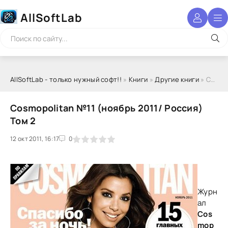
AllSoftLab
AllSoftLab - только нужный софт!!
»
Книги
»
Другие книги
» Cosmopolitan №11 (ноябрь 2011/ Россия) Том 2
Cosmopolitan №11 (ноябрь 2011/ Россия)
Том 2
12 окт 2011, 16:17
1
2
3
4
5
0
Журн
ал
Cos
mop