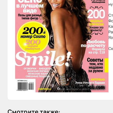
ну
Ст
Фо
Ка
Ра
Яз
С
Смотрите также: