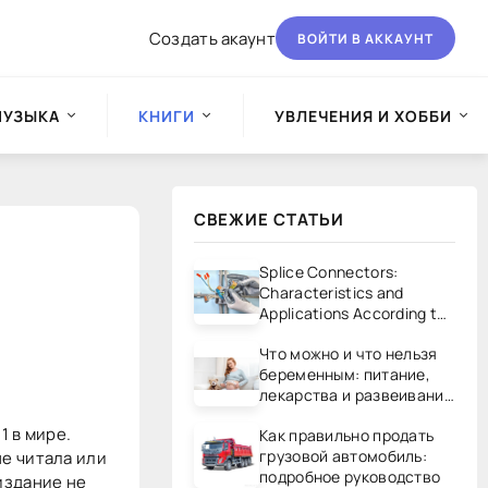
Создать акаунт
ВОЙТИ В АККАУНТ
МУЗЫКА
КНИГИ
УВЛЕЧЕНИЯ И ХОББИ
СВЕЖИЕ СТАТЬИ
Splice Connectors:
Characteristics and
Applications According to
UL/CSA Standards
Что можно и что нельзя
беременным: питание,
лекарства и развеивание
мифов
 в мире.
Как правильно продать
грузовой автомобиль:
не читала или
подробное руководство
издание не