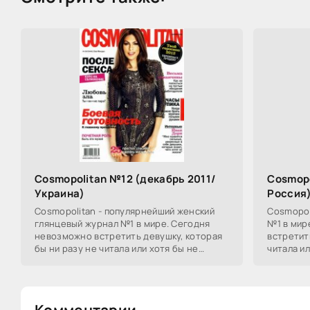
Cosmopolitan №12 (декабрь 2011/
Cosmopo
Украина)
Россия
Cosmopolitan - популярнейший женский
Cosmopol
глянцевый журнал №1 в мире. Сегодня
№1 в мир
невозможно встретить девушку, которая
встретит
бы ни разу не читала или хотя бы не
читала ил
держала в руках номер Cosmo, поэтому в
номер Co
рекламе
не
Комментарии