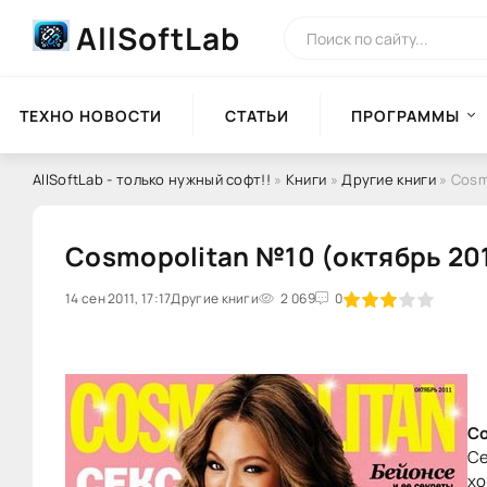
AllSoftLab
ТЕХНО НОВОСТИ
СТАТЬИ
ПРОГРАММЫ
AllSoftLab - только нужный софт!!
»
Книги
»
Другие книги
» Cosm
Cosmopolitan №10 (октябрь 20
14 сен 2011, 17:17
60
Другие книги
1
2
3
2 069
4
5
0
Co
Се
хо