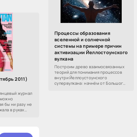
Процессы образования
вселенной и солнечной
системы на примере причин
активизации Йеллостоунского
вулкана
Построим древо взаимосвязанных
теорий для понимания процессов
внутри Йеллоустоунского
тябрь 2011)
супервулкана: начнём от Большого
Взрыва, разберём процессы
лянцевый журнал
построения вселенной, солнечной
зможно
системы в частности,
ая бы ни разу не
жала в руках
рекламе издание