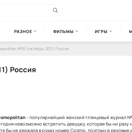
РАЗНОЕ
ФИЛЬМЫ
ИГРЫ
opolitan №10 (октябрь 2011) Россия
11) Россия
smopolitan
- популярнейший женский глянцевый журнал №1
годня невозможно встретить девушку, которая бы ни разу 
тя бы не держала в руках номер Cosmo, поэтому в рекламе 