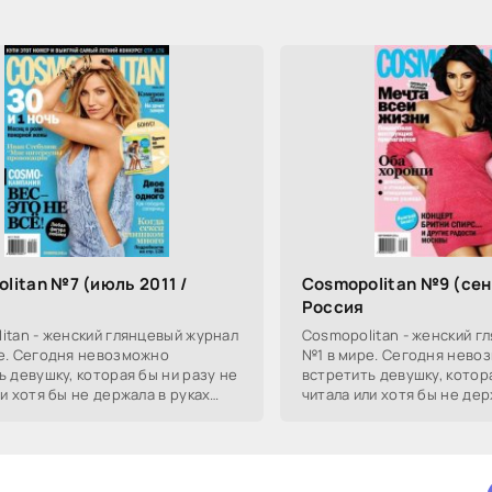
litan №7 (июль 2011 /
Cosmopolitan №9 (сен
)
Россия
itan - женский глянцевый журнал
Cosmopolitan - женский г
е. Сегодня невозможно
№1 в мире. Сегодня нево
ь девушку, которая бы ни разу не
встретить девушку, котор
и хотя бы не держала в руках
читала или хотя бы не дер
smo, поэтому в рекламе издание
номер Cosmo, поэтому в 
не