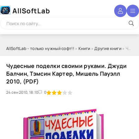
AllSoftLab
AllSoftLab - только нужный софт!!
»
Книги
»
Другие книги
» Чудесные поделки своими руками. Джуди Балчин, Тэмсин Картер, Мишель Пауэлл 2010, (PDF)
Чудесные поделки своими руками. Джуди
Балчин, Тэмсин Картер, Мишель Пауэлл
2010, (PDF)
24 сен 2010, 18:10
1
2
3
4
5
0