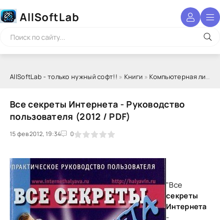
AllSoftLab
AllSoftLab - только нужный софт!!
»
Книги
»
Компьютерная литература
Все секреты Интернета - Руководство
пользователя (2012 / PDF)
15 фев 2012, 19:34
1
2
3
4
5
0
"Все
секреты
Интернета
-