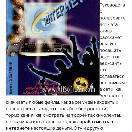
Руководств
о
пользовате
ля" - эта
книга
расскажет
вам, как
посещать
закрытые
веб-сайты,
как
оставаться
анонимным
в сети, как
бесплатно
скачивать любые файлы, как за секунды находить и
просматривать видео в онлайне без рывков и
торможения, как смотреть на торрентах киноленты,
не скачивая их в компьютер, как
зарабатывать в
интернете
настоящие деньги. Эту и другую