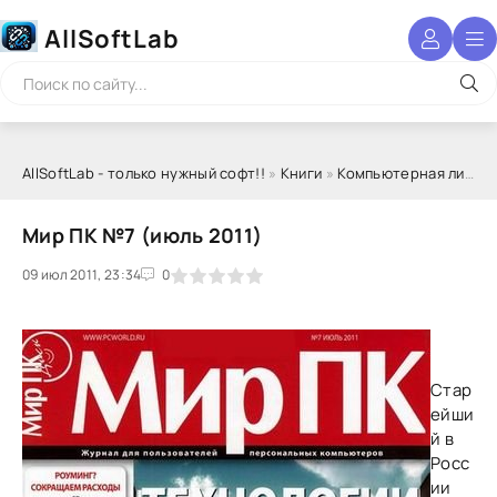
AllSoftLab
AllSoftLab - только нужный софт!!
»
Книги
»
Компьютерная литература
Мир ПК №7 (июль 2011)
09 июл 2011, 23:34
1
2
3
4
5
0
Стар
ейши
й в
Росс
ии