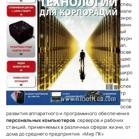
спец
иали
зиро
ванн
ый
журн
ал,
осве
щаю
щий
широ
кий
спек
тр
вопр
осов
развития аппаратного и программного обеспечения
персональных компьютеров
, серверов и рабочих
станций, применяемых в различных сферах жизни, от
дома до среднего предприятия. «Мир ПК»